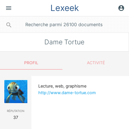
Lexeek
menu
account_circle
close
search
Dame Tortue
PROFIL
ACTIVITÉ
Lecture, web, graphisme
http://www.dame-tortue.com
réputation
37