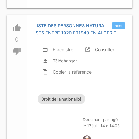
LISTE DES PERSONNES NATURAL
thumb_up
html
ISES ENTRE 1920 ET1940 EN ALGERIE
0
thumb_down
folder_open
Enregistrer
launch
Consulter
file_download
Télécharger
content_copy
Copier
la référence
Droit de la nationalité
Document partagé
le 17 juil. '14 à 14:03