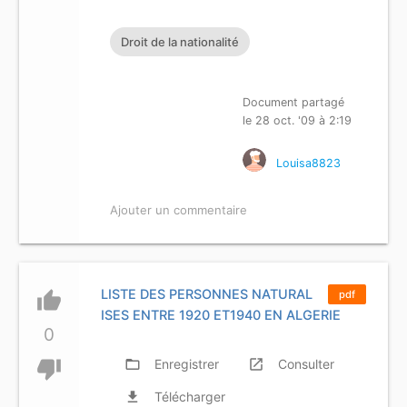
Droit de la nationalité
Document partagé
le 28 oct. '09 à 2:19
Louisa8823
Ajouter un commentaire
LISTE DES PERSONNES NATURAL
thumb_up
pdf
ISES ENTRE 1920 ET1940 EN ALGERIE
0
thumb_down
folder_open
Enregistrer
launch
Consulter
file_download
Télécharger