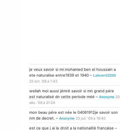
je veux savoir si mr.mohamed ben el houssain a
ete naturalise entre1939 et 1940 –
Lahcen32250
22 oct. '08 à 1:43
wellah moi aussi jémré savoir si mn grand pére
est naturalisé dn cette periode méé –
Anonyme
20
déc. '08 à 21:24
mon beau pére est née le 04061912je savoir son
nm de decret. –
Anonyme
23 juil. '09 à 16:40
est ce que j ai le droit a la nationalité francaise –