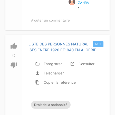
ZAHRA
1
Ajouter un commentaire
LISTE DES PERSONNES NATURAL
thumb_up
html
ISES ENTRE 1920 ET1940 EN ALGERIE
0
thumb_down
folder_open
Enregistrer
launch
Consulter
file_download
Télécharger
content_copy
Copier
la référence
Droit de la nationalité