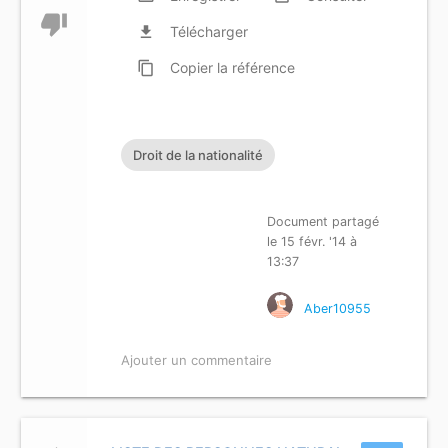
thumb_down
file_download
Télécharger
content_copy
Copier
la référence
Droit de la nationalité
Document partagé
le 15 févr. '14 à
13:37
Aber10955
Ajouter un commentaire