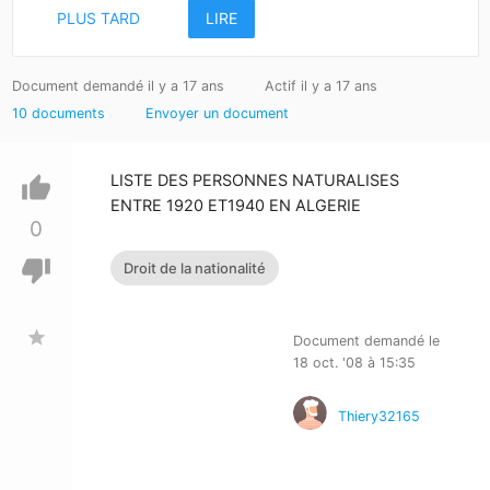
PLUS TARD
LIRE
Document demandé il y a 17 ans
Actif il y a 17 ans
10 documents
Envoyer un document
LISTE DES PERSONNES NATURALISES
thumb_up
ENTRE 1920 ET1940 EN ALGERIE
0
thumb_down
Droit de la nationalité
star
Document demandé le
18 oct. '08 à 15:35
Thiery32165