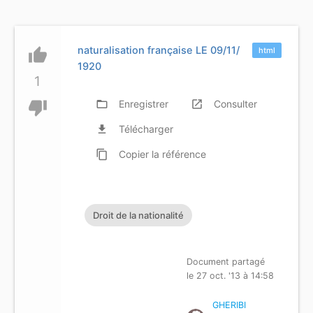
naturalisation française LE 09/11/
thumb_up
html
1920
1
thumb_down
folder_open
Enregistrer
launch
Consulter
file_download
Télécharger
content_copy
Copier
la référence
Droit de la nationalité
Document partagé
le 27 oct. '13 à 14:58
GHERIBI