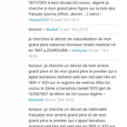
16/11/1915 à beni douala tizi ouzou -algerie je
cherche si mon grand père figure sur la liste des
français (journa officel ,decret ...) merci –
Youyou7072
10 août '13 à 13:11
bonsoir –
Mustx4
13 avr. '14 à 23:27
je cherches le décret de naturalisation de mon
grand père maternel monsieur khadri mokhtar né
en 1907 a ZAAROURIA –
Anonyme
10 nov. '14 à
18:56
bonjour ,je cherche un décret de mon arriere
grand père et de mon grand père le premier qui s
appel benatsou mohand said ben md said née en
1891 n' 920 sur le registre de matrice illilte tizi
ouzou le 2éme si benatsou belaid 1915 jget du
12/08/1927 àa illilten de tizi ouzou Algérie –
Anonyme
30 avr. '16 à 15:02
bonjour ,je cherche un décret de nationalité
française mon arriéré grand père et de mon
grand père le premier qui s appel benatsou
mohand said ben md said née en 1891 n' 920 sur