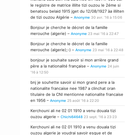
le registre de matrice illilte tizi ouzou le 2éme si
benatsou belaid 1915 jget du 12/08/1927 àa illilten
de tizi ouzou Algérie –
Anonyme
30 avr. '16 à 15:06
Bonjour je cherche le décret de la famille
merouche (algerie) –
Anonyme
23 mai '16 à 22:47
Bonjour je cherche le décret de la famille
merouche (algerie);-) –
Anonyme
23 mai '16 à 22:48
bonjour je souhaite savoir si mon arrière grand
père a la nationalité française –
Anonyme
24 juin
'16 à 12:50
bnj je souhette savoir si mon grand pere a la
nationalite francaise nee 1987 a clinchat oran
titulaire de la CNI mentionne nationalite francaise
en 1956 –
Anonyme
25 août '16 à 22:20
Kerchouni ali ne 02 01 1910 a venu douala tizi
ouzou algerie –
Chichi64648
23 sept. '16 à 23:23
Kerchouni ali ne 02 01 1910 a venu douala tizi
ouzou algerie je voudrai savoir esque et de