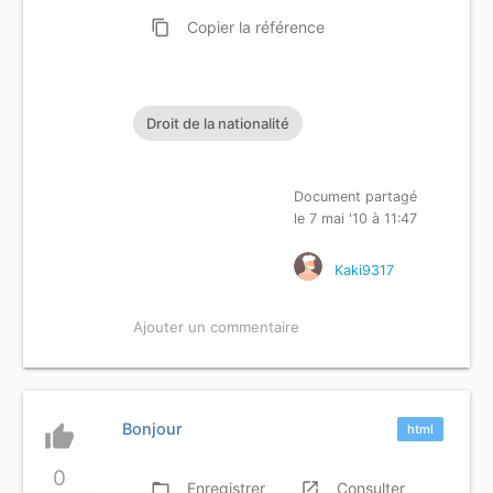
content_copy
Copier
la référence
Droit de la nationalité
Document partagé
le 7 mai '10 à 11:47
Kaki9317
Ajouter un commentaire
Bonjour
thumb_up
html
0
folder_open
Enregistrer
launch
Consulter