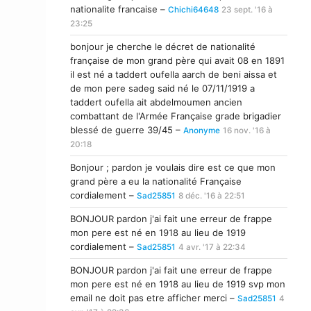
nationalite francaise –
Chichi64648
23 sept. '16 à
23:25
bonjour je cherche le décret de nationalité
française de mon grand père qui avait 08 en 1891
il est né a taddert oufella aarch de beni aissa et
de mon pere sadeg said né le 07/11/1919 a
taddert oufella ait abdelmoumen ancien
combattant de l'Armée Française grade brigadier
blessé de guerre 39/45 –
Anonyme
16 nov. '16 à
20:18
Bonjour ; pardon je voulais dire est ce que mon
grand père a eu la nationalité Française
cordialement –
Sad25851
8 déc. '16 à 22:51
BONJOUR pardon j'ai fait une erreur de frappe
mon pere est né en 1918 au lieu de 1919
cordialement –
Sad25851
4 avr. '17 à 22:34
BONJOUR pardon j'ai fait une erreur de frappe
mon pere est né en 1918 au lieu de 1919 svp mon
email ne doit pas etre afficher merci –
Sad25851
4