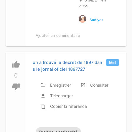
le 13 sept. '14 à
21:59
Sadlyes
Ajouter un commentaire
on a trouvé le decret de 1897 dan
thumb_up
html
s le jornal oficiel 1897727
0
thumb_down
folder_open
Enregistrer
launch
Consulter
file_download
Télécharger
content_copy
Copier
la référence