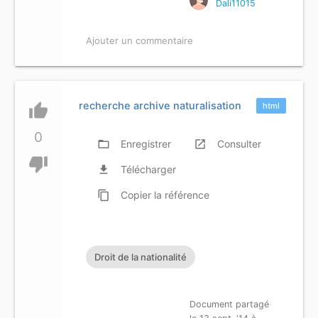
Dali11015
Ajouter un commentaire
recherche archive naturalisation
thumb_up
html
0
folder_open
Enregistrer
launch
Consulter
thumb_down
file_download
Télécharger
content_copy
Copier
la référence
Droit de la nationalité
Document partagé