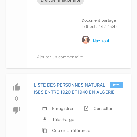
Droit de la nationalité
Document partagé
le 9 oct. '14 à 15:45
Nac soui
Ajouter un commentaire
LISTE DES PERSONNES NATURAL
thumb_up
html
ISES ENTRE 1920 ET1940 EN ALGERIE
0
thumb_down
folder_open
Enregistrer
launch
Consulter
file_download
Télécharger
content_copy
Copier
la référence