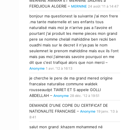
MERNINE AMMAR ET MERNINE SAIDnés à
FERDJIOUA ALGERIE –
MERNINE
24 août '11 à 14:47
bonjour ma questionest la suivante j'ai mon frere
.ma tante maternelle et ses enfants tous
naturalisé mais moi je n'arrive pas a l'avoire et
pourtant j'ai produit les meme pieces mon grand
pere se nomme chelali mahiddine ben rezki ben
ouadhi mais sur le decret il n'ya pas le nom
seulemnet le prenom mahiddine mais eux ils l'ont
mais pas moi j'aimerais savoire pourquoi en me
dit que c'est trafiqué alors que non merci –
Anonyme
1 avr. '12 à 16:13
je cherche le pere de ma grand mered origine
francaise naturalise commune waldek
rousseaudpt TIARET ET S appele GOLLI
ABDELLAH –
Anonyme
28 déc. '12 à 19:51
DEMANDE D'UNE COPIE DU CERTIFICAT DE
NATIONALITE FRANCAISE –
Anonyme
19 janv. '13 à
8:41
salut mon grand :khazem mohammed né