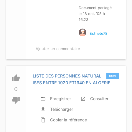
Document partagé
le 18 oct. '08 à
16:23
Esthete78
Ajouter un commentaire
LISTE DES PERSONNES NATURAL
thumb_up
html
ISES ENTRE 1920 ET1940 EN ALGERIE
0
thumb_down
folder_open
Enregistrer
launch
Consulter
file_download
Télécharger
content_copy
Copier
la référence