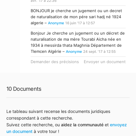
avr. '17 à 22:36
BONJOUR je cherche un jugement ou un decret
de naturalisation de mon pére sari hadj né 1924
algerie –
Anonyme
16 juin '17 à 12:57
Bonjour Je cherche un jugement ou un décret de
naturalisation de ma mère Tourabi Aicha née en
1934 à messirda thata Maghnia Département de
Tlemcen Algérie –
Anonyme
24 sept. '17 à 12:55
Demander des précisions
Envoyer un document
10 Documents
Le tableau suivant recense les documents juridiques
correspondant à cette recherche.
Suivez cette recherche, ou
aidez la communauté
et
envoyez
un document
à votre tour !