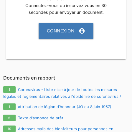
Connectez-vous ou inscrivez vous en 30
secondes pour envoyer un document.
account_circle
CONNEXION
Documents en rapport
Coronavirus - Liste mise à jour de toutes les mesures
1
légales et réglementaires relatives à l'épidémie de coronavirus /
covid-19 / sars-cov-2
attribution de légion d'honneur (JO du 8 juin 1957)
1
Texte d'annonce de prêt
6
Adresses mails des bienfaiteurs pour personnes en
10