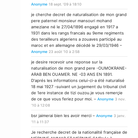
Anonyme
18 sept. '09 à 18:10
je cherche decret de naturalisation de mon grand
pere paternel monsieur mansouri mohand
ameziane né le 27/04/1896 engagé en 1917 a
1931 dans les rangs francais au 9eme regiments
des terailleurs algeriens a zouaves participé au
maroc et en allemagne décédé le 29/03/1946 –
Anonyme
23 août '10 à 2:58
je desire recevoir une reponse sur la
naturalisation de mon grand pere -OUMOKRANE-
ARAB BEN OUAMER. NE -03 ANS EN 1891.
D'aprés les informations celui-ci-a été naturalisé
18 mai 1927 -suivant un jugement du tribunal civil
de 1ere instance de tizi ouzou.je vous remerçie
de ce que vous feriez pour moi. –
Anonyme
3 nov.
'10 à 12:08
bsr jaimerai bien les avoir merci –
Anonyme
3 janv.
'11 à 11:37
Je recherche decret de la nationalité française de