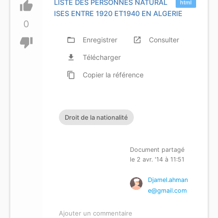
LISTE DES PERSONNES NATURAL
thumb_up
html
ISES ENTRE 1920 ET1940 EN ALGERIE
0
thumb_down
folder_open
Enregistrer
launch
Consulter
file_download
Télécharger
content_copy
Copier
la référence
Droit de la nationalité
Document partagé
le 2 avr. '14 à 11:51
Djamel.ahman
e@gmail.com
Ajouter un commentaire