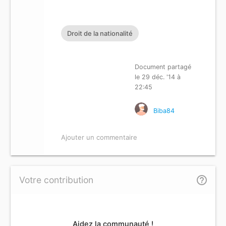
Droit de la nationalité
Document partagé
le 29 déc. '14 à
22:45
Biba84
Ajouter un commentaire
help_outline
Votre contribution
Aidez la communauté !