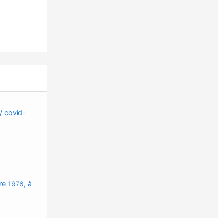
 / covid-
re 1978, à