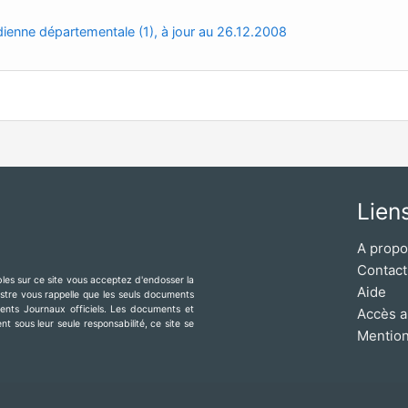
dienne départementale (1), à jour au 26.12.2008
Lien
A prop
Contact
ibles sur ce site vous acceptez d'endosser la
Aide
mestre vous rappelle que les seuls documents
érents Journaux officiels. Les documents et
Accès a
t sous leur seule responsabilité, ce site se
Mention