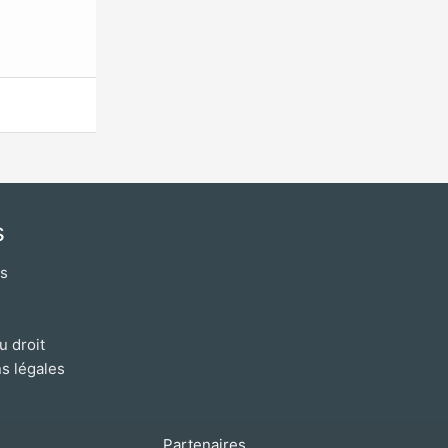
s
os
u droit
s légales
Partenaires