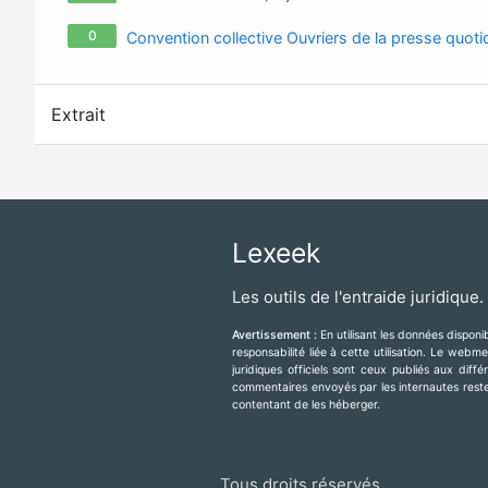
0
Convention collective Ouvriers de la presse quoti
Extrait
Lexeek
Les outils de l'entraide juridique.
Avertissement :
En utilisant les données dispon
responsabilité liée à cette utilisation. Le web
juridiques officiels sont ceux publiés aux diff
commentaires envoyés par les internautes resten
contentant de les héberger.
Tous droits réservés