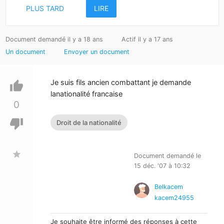
PLUS TARD
LIRE
Document demandé il y a 18 ans
Actif il y a 17 ans
Un document
Envoyer un document
Je suis fils ancien combattant je demande
thumb_up
lanationalité francaise
0
thumb_down
Droit de la nationalité
star
Document demandé le
15 déc. '07 à 10:32
Belkacem
kacem24955
Je souhaite être informé des réponses à cette