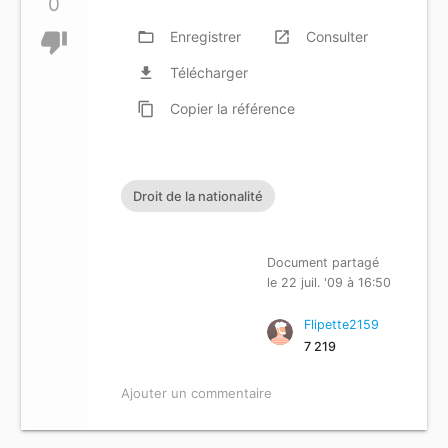
0
thumb_down
folder_open
Enregistrer
launch
Consulter
file_download
Télécharger
content_copy
Copier
la référence
Droit de la nationalité
Document partagé
le 22 juil. '09 à 16:50
Flipette2159
7 219
Ajouter un commentaire