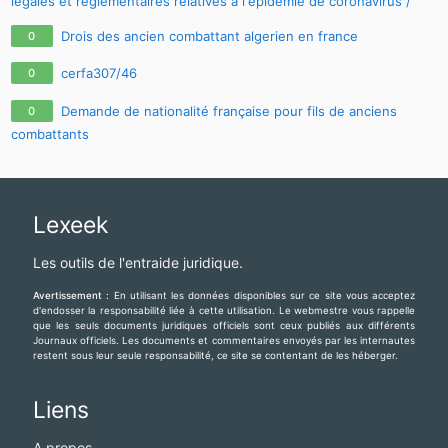
légales et réglementaires relatives à l'épidémie de coronavirus /
covid-19 / sars-cov-2
Drois des ancien combattant algerien en france
0
cerfa307/46
0
Demande de nationalité française pour fils de anciens
0
combattants
Lexeek
Les outils de l'entraide juridique.
Avertissement :
En utilisant les données disponibles sur ce site vous acceptez
d'endosser la responsabilité liée à cette utilisation. Le webmestre vous rappelle
que les seuls documents juridiques officiels sont ceux publiés aux différents
Journaux officiels. Les documents et commentaires envoyés par les internautes
restent sous leur seule responsabilité, ce site se contentant de les héberger.
Liens
A propos