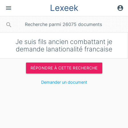
Lexeek
menu
account_circle
close
search
Je suis fils ancien combattant je
demande lanationalité francaise
RÉPONDRE À CETTE RECHERCHE
Demander un document