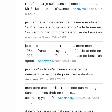
requête, car je suis dans la même situation que
Mr Belkcem. Merci d'avance –
Anonyme
15 déc. '07
à 12:27
je cherche le n,de decret de ma mere morte en
1964 enfrance a noisy le grand 94 elle te née en
1923 son non et oiffi cherifa epouse de bessaiah
–
Anonyme
5 sept. '08 à 1:03
je cherche le n,de decret de ma mere morte en
1964 enfrance a noisy le grand 94 elle te née en
1923 son non et oiffi cherifa epouse de bessaiah
:good –
Anonyme
5 sept. '08 à 1:09
je suis d'un fills d'ancinne combattant je
demmand la nationalite pour mes enfants –
Anonyme
22 mai '09 à 23:57
mon pere ancien militaire decede qan mon age
9ans quel mes droit en france...
aekrahai@yahoo.fr
–
Abdelhadi27309
24 juil. '09 à
10:17
Aidez-moi j'ai eu ma nationalité je crois mes