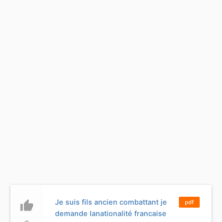
Je suis fils ancien combattant je
thumb_up
pdf
demande lanationalité francaise