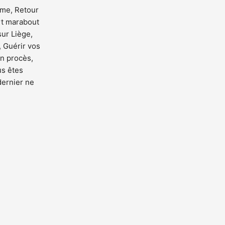
mme, Retour
ert marabout
sur Liège,
Guérir vos
n procès,
us êtes
dernier ne