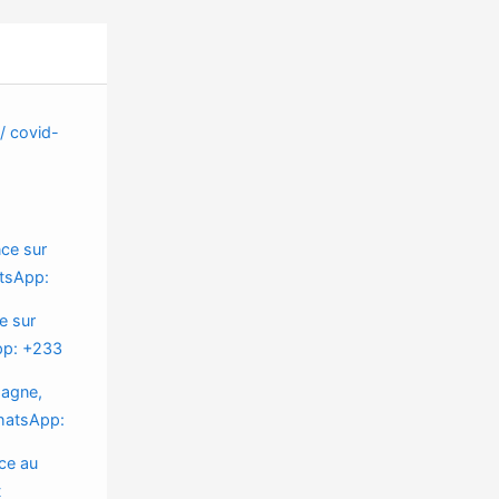
 / covid-
nce sur
atsApp:
e sur
App: +233
magne,
WhatsApp:
ce au
t