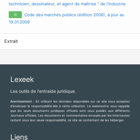
technicien, dessinateur, et agent de maîtrise " de l'industrie
de la fabrication de la chaux du 21 mars 1974, à jour au
Code des marchés publics (édition 2006), à jour au
0
11.11.2010
19.01.2009
Extrait
Lexeek
Les outils de l'entraide juridique.
Avertissement :
En utilisant les données disponibles sur ce site vous acceptez
d'endosser la responsabilité liée à cette utilisation. Le webmestre vous rappelle
que les seuls documents juridiques officiels sont ceux publiés aux différents
Journaux officiels. Les documents et commentaires envoyés par les internautes
restent sous leur seule responsabilité, ce site se contentant de les héberger.
Liens