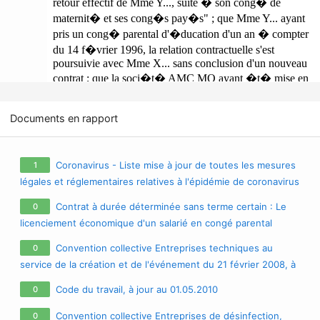
Documents en rapport
Coronavirus - Liste mise à jour de toutes les mesures
1
légales et réglementaires relatives à l'épidémie de coronavirus
/ covid-19 / sars-cov-2
Contrat à durée déterminée sans terme certain : Le
0
licenciement économique d'un salarié en congé parental
d'éducation emporte sa cessation d'activité définitive et
Convention collective Entreprises techniques au
0
entraîne de plein droit la fin du CDD conclu pour son
service de la création et de l'événement du 21 février 2008, à
remplacement (cass. soc. 20 avril 2005, n° 977 FPB)
jour au 27.04.2009
Code du travail, à jour au 01.05.2010
0
Convention collective Entreprises de désinfection,
0