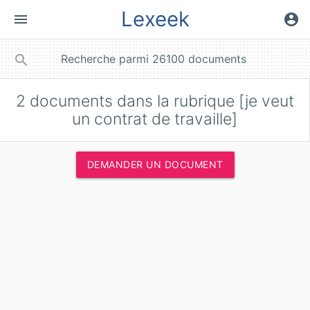
Lexeek
menu
account_circle
close
search
2
documents dans la rubrique [je veut
un contrat de travaille]
DEMANDER UN DOCUMENT