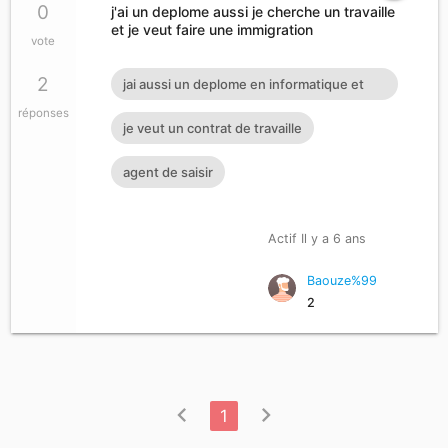
0
j'ai un deplome aussi je cherche un travaille
et je veut faire une immigration
vote
2
jai aussi un deplome en informatique et
réponses
agent de saisir
je veut un contrat de travaille
agent de saisir
Actif Il y a 6 ans
Baouze%99
2
chevron_left
chevron_right
1