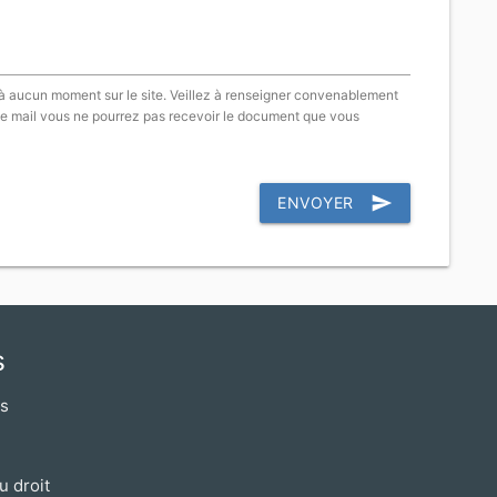
 à aucun moment sur le site. Veillez à renseigner convenablement
e mail vous ne pourrez pas recevoir le document que vous
send
ENVOYER
s
os
u droit