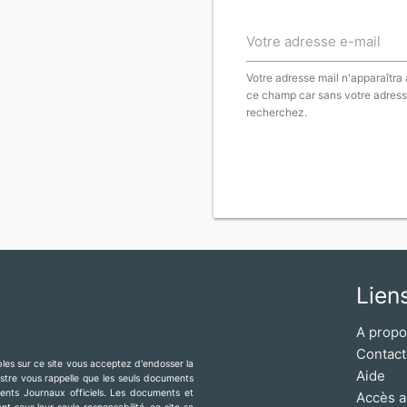
Votre adresse e-mail
Votre adresse mail n'apparaîtra
ce champ car sans votre adress
recherchez.
Lien
A prop
Contact
ibles sur ce site vous acceptez d'endosser la
Aide
mestre vous rappelle que les seuls documents
érents Journaux officiels. Les documents et
Accès a