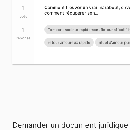
1
Comment trouver un vrai marabout, envoût
comment récupérer son…
vote
1
Tomber enceinte rapidement Retour affectif im
réponse
chance rapide Comment trouver un vrai marabo
retour amoureux rapide
rituel d'amour pu
retour d'affection faire revenir son ex Retour 
MAIL :
maitre.fa.olouwoashewa@gmail.com
C
WHATSAPP : +233 57 651 4924
Demander un document juridique