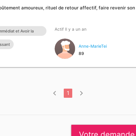
ement amoureux, rituel de retour affectif, faire revenir son 
Actif Il y a un an
médiat et Avoir la
ut voyant africain du
issant
Anne-MarieTei
affectif de son ex E-
89
ONTACT SUR
chevron_left
chevron_right
1
Votre demande