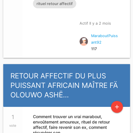
rituel retour affectif
Actif Il y a 2 mois
MaraboutPuiss
ant92
117
RETOUR AFFECTIF DU PLUS
PUISSANT AFRICAIN MAÎTRE FÄ
OLOUWO ASHË…
add
1
Comment trouver un vrai marabout,
envoûtement amoureux, rituel de retour
vote
affectif, faire revenir son ex, comment
récupérer son…