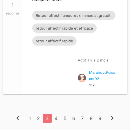
1
réponse
Retour affectif amoureux immédiat gratuit
Rituel retour affectif
retour affectif rapide et efficace
retour affectif rapide
Actif Il y a 2 mois
MaraboutPuiss
ant92
117
chevron_left
chevron_right
1
2
3
4
5
6
7
8
9