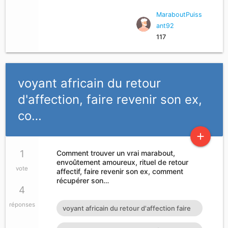
MaraboutPuiss
ant92
117
voyant africain du retour
d'affection, faire revenir son ex,
co…
add
1
Comment trouver un vrai marabout,
envoûtement amoureux, rituel de retour
vote
affectif, faire revenir son ex, comment
récupérer son…
4
réponses
voyant africain du retour d'affection faire
revenir son ex comment tomber enceinte