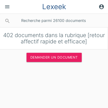
Lexeek
menu
account_circle
close
search
402
documents dans la rubrique [retour
affectif rapide et efficace]
DEMANDER UN DOCUMENT