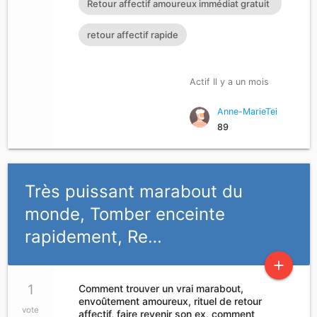
Retour affectif amoureux immédiat gratuit
rapidement Retour affectif immédiat
Rituel retour affectif
retour affectif rapide
Comment trouver un vrai marabout Retour
affectif de son ex E-MAIL :
Actif Il y a un mois
maitre.fa.olouwoashewa@gmail.com
CONTACT SUR WHATSAPP : +233 57 651
Anne-MarieTei
89
4924
Très puissant marabout du
monde, Tomber enceinte
rapidement, Re…
add
1
Comment trouver un vrai marabout,
envoûtement amoureux, rituel de retour
vote
affectif, faire revenir son ex, comment