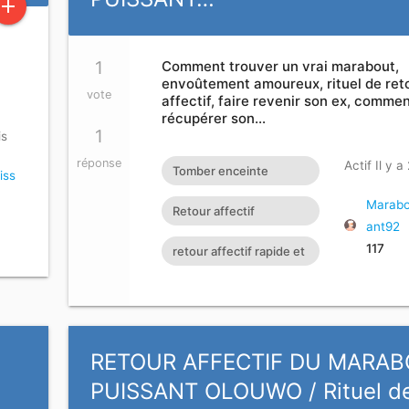
add
1
Comment trouver un vrai marabout,
envoûtement amoureux, rituel de ret
vote
affectif, faire revenir son ex, comme
récupérer son…
1
is
réponse
Actif Il y a
Tomber enceinte
iss
rapidement Faire
Marabo
Retour affectif
ant92
revenir son ex Retour
amoureux immédiat
117
retour affectif rapide et
affectif
gratuit Rituel retour
efficace
affectif
RETOUR AFFECTIF DU MARA
PUISSANT OLOUWO / Rituel d