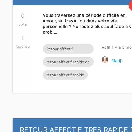
0
Vous traversez une période difficile en
amour, au travail ou dans votre vie
vote
personnelle ? Ne restez plus seul face à 
probl…
1
réponse
Actif Il y a 3 mo
Retour affectif
amoureux immédiat
fifadji
retour affectif rapide et
gratuit Rituel retour
efficace
retour affectif rapide
affectif
RETOUR AFFECTIF TRES RAPIDE