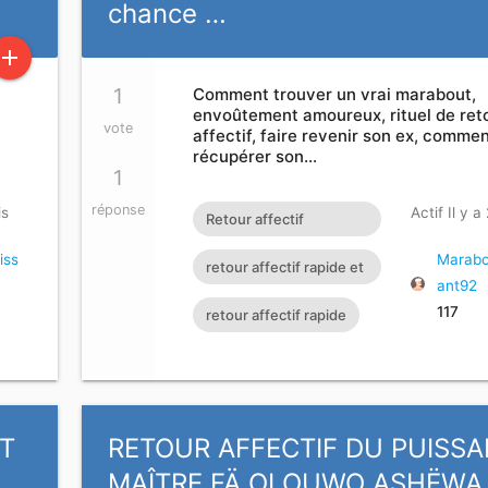
chance …
add
1
Comment trouver un vrai marabout,
envoûtement amoureux, rituel de ret
vote
affectif, faire revenir son ex, comme
récupérer son…
1
réponse
is
Actif Il y a
Retour affectif
amoureux immédiat
iss
Marabo
retour affectif rapide et
ant92
gratuit Rituel retour
efficace
117
retour affectif rapide
affectif
T
RETOUR AFFECTIF DU PUISS
MAÎTRE FÄ OLOUWO ASHËWA 