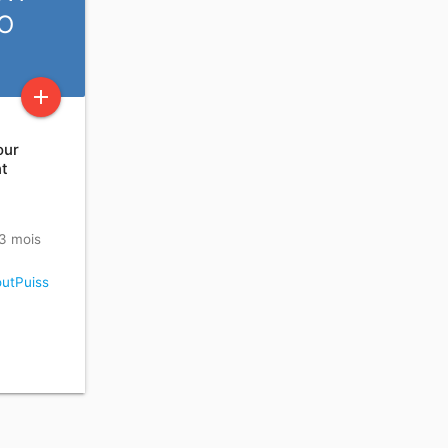
O
add
our
nt
 3 mois
utPuiss