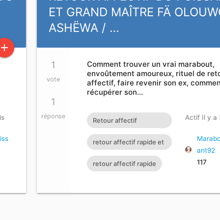
ET GRAND MAÎTRE FÄ OLOUW
ASHËWA / …
add
1
Comment trouver un vrai marabout,
envoûtement amoureux, rituel de ret
vote
affectif, faire revenir son ex, comme
récupérer son…
1
réponse
is
Actif Il y a
Retour affectif
amoureux immédiat
iss
Marabo
retour affectif rapide et
ant92
gratuit Rituel retour
efficace
117
retour affectif rapide
affectif