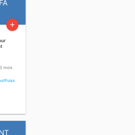
FÄ
add
our
nt
 3 mois
utPuiss
ANT