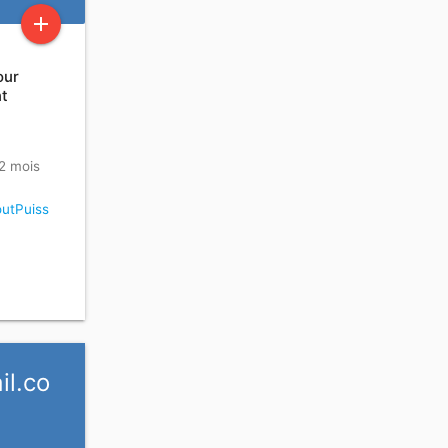
add
our
nt
 2 mois
utPuiss
l.co