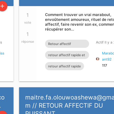
add
1
Comment trouver un vrai marabout,
envoûtement amoureux, rituel de ret
vote
affectif, faire revenir son ex, comme
récupérer son…
1
réponse
is
Actif Il y a
Retour affectif
amoureux immédiat
iss
Marabo
retour affectif rapide et
ant92
gratuit Rituel retour
efficace
117
retour affectif rapide
affectif
co
maitre.fa.olouwoashewa@gmai
…
m
// RETOUR AFFECTIF DU
PUISSANT…