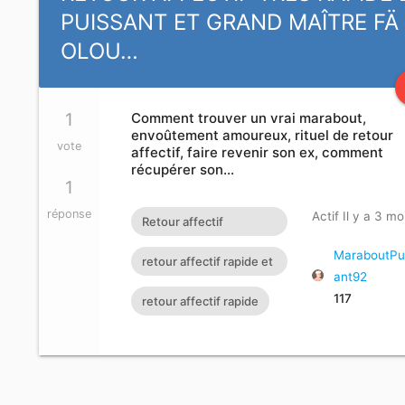
PUISSANT ET GRAND MAÎTRE FÄ
OLOU…
1
Comment trouver un vrai marabout,
envoûtement amoureux, rituel de retour
vote
affectif, faire revenir son ex, comment
récupérer son…
1
réponse
Actif Il y a 3 mo
Retour affectif
amoureux immédiat
MaraboutPu
retour affectif rapide et
ant92
gratuit Rituel retour
efficace
117
retour affectif rapide
affectif