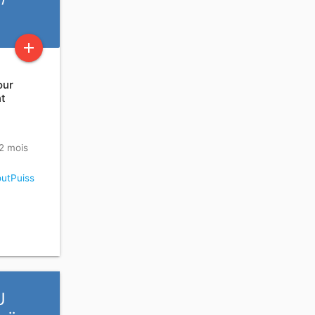
add
our
nt
 2 mois
utPuiss
U