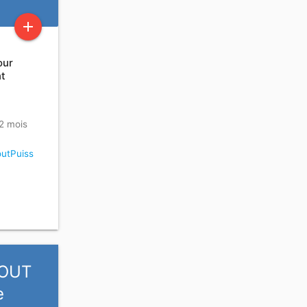
add
our
nt
 2 mois
utPuiss
BOUT
e