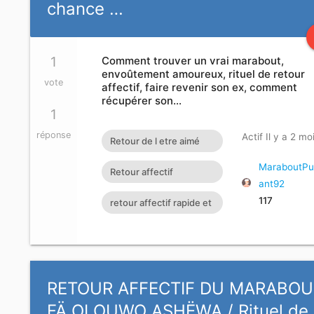
chance …
1
Comment trouver un vrai marabout,
envoûtement amoureux, rituel de retour
vote
affectif, faire revenir son ex, comment
récupérer son…
1
réponse
Actif Il y a 2 mo
Retour de l etre aimé
pdf retour de l'être
MaraboutPu
Retour affectif
ant92
aimé en 24h rituel re
amoureux immédiat
117
retour affectif rapide et
gratuit Rituel retour
efficace
affectif
RETOUR AFFECTIF DU MARABOU
FÄ OLOUWO ASHËWA / Rituel de