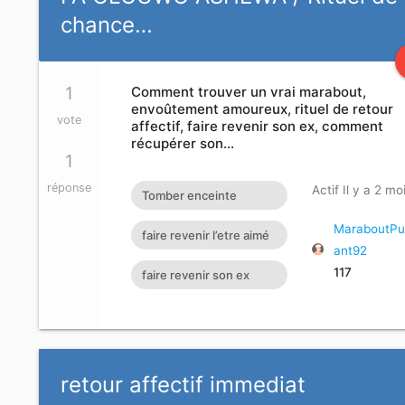
chance…
1
Comment trouver un vrai marabout,
envoûtement amoureux, rituel de retour
vote
affectif, faire revenir son ex, comment
récupérer son…
1
réponse
Actif Il y a 2 mo
Tomber enceinte
rapidement Faire
MaraboutPu
faire revenir l’etre aimé
ant92
revenir son ex Retour
avec une photo
117
faire revenir son ex
affectif
comment récupérer
son mari ou sa femme
voya
retour affectif immediat