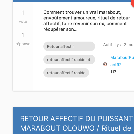
1
Comment trouver un vrai marabout,
envoûtement amoureux, rituel de retour
vote
affectif, faire revenir son ex, comment
récupérer son…
1
réponse
Actif Il y a 2 mo
Retour affectif
amoureux immédiat
MaraboutPu
retour affectif rapide et
ant92
gratuit Rituel retour
efficace
117
retour affectif rapide
affectif
RETOUR AFFECTIF DU PUISSANT
MARABOUT OLOUWO / Rituel de