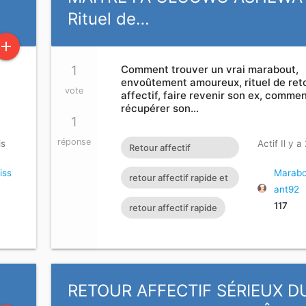
Rituel de…
add
1
Comment trouver un vrai marabout,
envoûtement amoureux, rituel de ret
vote
affectif, faire revenir son ex, comme
récupérer son…
1
réponse
is
Actif Il y a
Retour affectif
amoureux immédiat
iss
Marabo
retour affectif rapide et
ant92
gratuit Rituel retour
efficace
117
retour affectif rapide
affectif
RETOUR AFFECTIF SÉRIEUX D