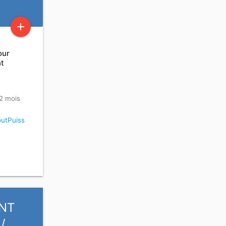
add
our
nt
 2 mois
utPuiss
ANT
/