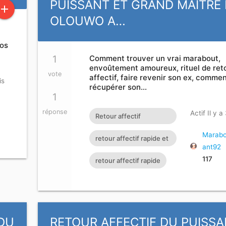
PUISSANT ET GRAND MAÎTRE 
add
OLOUWO A…
vos
1
Comment trouver un vrai marabout,
envoûtement amoureux, rituel de ret
vote
affectif, faire revenir son ex, comme
is
récupérer son…
1
réponse
Actif Il y a
Retour affectif
amoureux immédiat
Marabo
retour affectif rapide et
ant92
gratuit Rituel retour
efficace
117
retour affectif rapide
affectif
 DU
RETOUR AFFECTIF DU PUISS