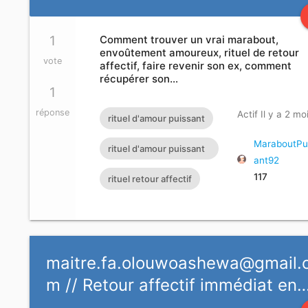
1
Comment trouver un vrai marabout,
envoûtement amoureux, rituel de retour
vote
affectif, faire revenir son ex, comment
récupérer son…
1
réponse
Actif Il y a 2 mo
rituel d'amour puissant
MaraboutPu
rituel d'amour puissant
ant92
avec photo
117
rituel retour affectif
maitre.fa.olouwoashewa@gmail.
m
// Retour affectif immédiat en