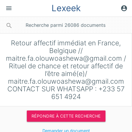
Lexeek
menu
account_circle
close
search
Retour affectif immédiat en France,
Belgique //
maitre.fa.olouwoashewa@gmail.com
/
Rituel de chance et retour affectif de
l’être aimé(e)/
maitre.fa.olouwoashewa@gmail.com
CONTACT SUR WHATSAPP : +233 57
651 4924
RÉPONDRE À CETTE RECHERCHE
Demander un document