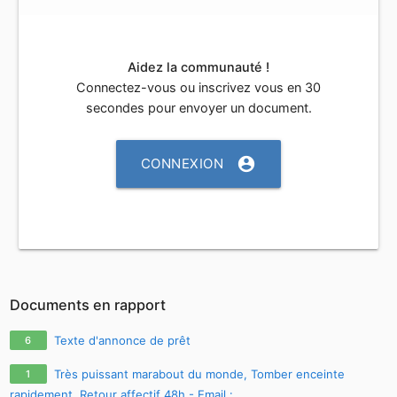
Aidez la communauté !
Connectez-vous ou inscrivez vous en 30
secondes pour envoyer un document.
account_circle
CONNEXION
Documents en rapport
Texte d'annonce de prêt
6
Très puissant marabout du monde, Tomber enceinte
1
rapidement, Retour affectif 48h - Email :