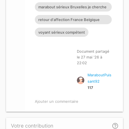
affectif avis expert marab
marabout sérieux Bruxelles je cherche
un puissant marabout
retour d'affection France Belgique
Suisse Allemagne
voyant sérieux compétent
Document partagé
le 27 mai '26 à
22:02
MaraboutPuis
sant92
117
Ajouter un commentaire
help_outline
Votre contribution