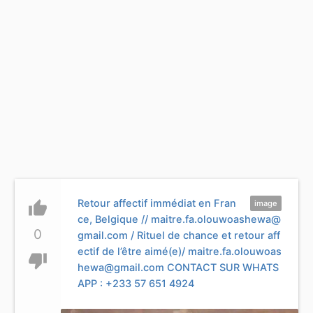
Retour affectif immédiat en Fran
thumb_up
image
ce, Belgique //
maitre.fa.olouwoashewa@
0
gmail.com
/ Rituel de chance et retour aff
ectif de l’être aimé(e)/
maitre.fa.olouwoas
thumb_down
hewa@gmail.com
CONTACT SUR WHATS
APP : +233 57 651 4924