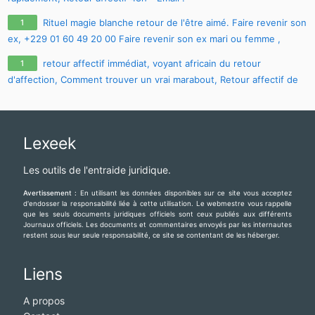
maitre.fa.olouwoashewa@gmail.com
, CONTACT SUR WHATSAPP :
Rituel magie blanche retour de l'être aimé. Faire revenir son
1
+233 57 651 4924
ex, +229 01 60 49 20 00 Faire revenir son ex mari ou femme ,
comment faire revenir son ex avec photo
retour affectif immédiat, voyant africain du retour
1
d'affection, Comment trouver un vrai marabout, Retour affectif de
son ex, Tomber enceinte rapidement et Avoir la chance rapide,
CONTACT E-MAIL :
maitre.fa.olouwoashewa@gmail.com
, CONTACT
SUR WHATSAPP : +233 57 651 4924
Lexeek
Les outils de l'entraide juridique.
Avertissement :
En utilisant les données disponibles sur ce site vous acceptez
d'endosser la responsabilité liée à cette utilisation. Le webmestre vous rappelle
que les seuls documents juridiques officiels sont ceux publiés aux différents
Journaux officiels. Les documents et commentaires envoyés par les internautes
restent sous leur seule responsabilité, ce site se contentant de les héberger.
Liens
A propos