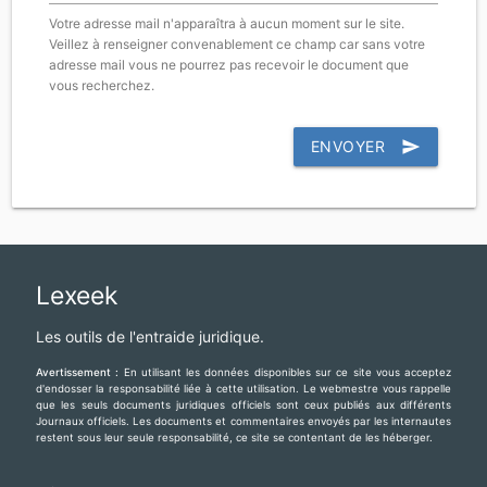
Votre adresse mail n'apparaîtra à aucun moment sur le site.
Veillez à renseigner convenablement ce champ car sans votre
adresse mail vous ne pourrez pas recevoir le document que
vous recherchez.
ENVOYER
send
Lexeek
Les outils de l'entraide juridique.
Avertissement :
En utilisant les données disponibles sur ce site vous acceptez
d'endosser la responsabilité liée à cette utilisation. Le webmestre vous rappelle
que les seuls documents juridiques officiels sont ceux publiés aux différents
Journaux officiels. Les documents et commentaires envoyés par les internautes
restent sous leur seule responsabilité, ce site se contentant de les héberger.