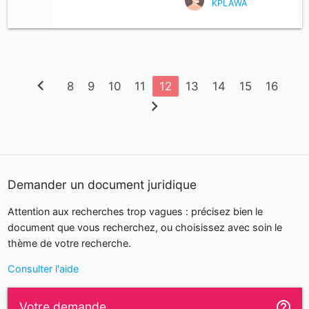
KPLAWA
chevron_left
8
9
10
11
12
13
14
15
16
chevron_right
Demander un document juridique
Attention aux recherches trop vagues : précisez bien le
document que vous recherchez, ou choisissez avec soin le
thème de votre recherche.
Consulter l'aide
help_outline
Votre demande