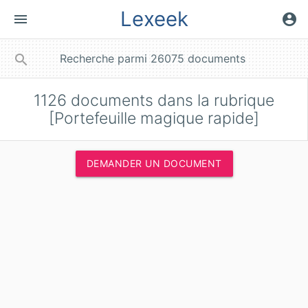
Lexeek
menu
account_circle
close
search
1126
documents dans la rubrique
[Portefeuille magique rapide]
DEMANDER UN DOCUMENT