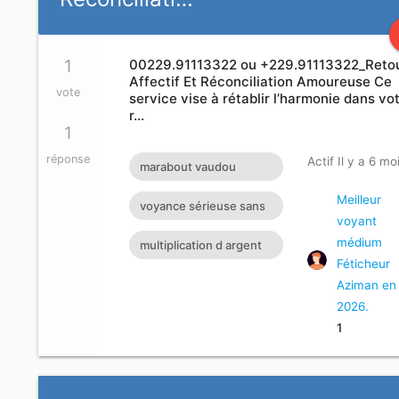
1
00229.91113322 ou +229.91113322_Reto
Affectif Et Réconciliation Amoureuse Ce
vote
service vise à rétablir l’harmonie dans vo
r…
1
réponse
Actif Il y a 6 mo
marabout vaudou
retour affectif retour
Meilleur
voyance sérieuse sans
voyant
affectif sérieux retour d
support magie blanche
médium
multiplication d argent
d'amour
Féticheur
vidéo
Aziman en
2026.
1