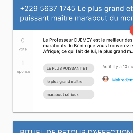
+229 5637 1745 Le plus grand e
puissant maître marabout du m
0
Le Professeur DJEMEY est le meilleur des
marabouts du Bénin que vous trouverez 
vote
Afrique; ce qui fait de lui, le plus grand m
1
Actif Il y a 10 m
LE PLUS PUISSANT ET
réponse
GRAND MAITRE
Maitredje
le plus grand maître
MARABOUT DU
marabout
marabout sérieux
MONDE
honnête le plus grand
marabout du bénin
marabou
RITUEL DE RETOUR D’AFFECTION