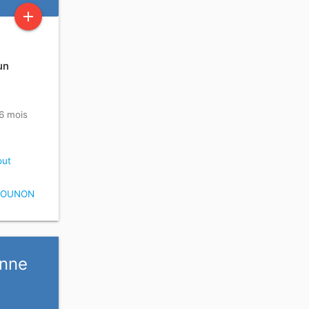
add
un
 6 mois
ut
LOUNON
enne