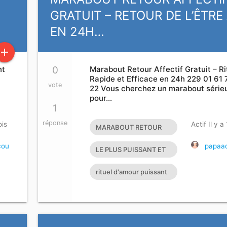
U
GRATUIT – RETOUR DE L’ÊTRE
EN 24H…
add
nt
0
Marabout Retour Affectif Gratuit – Ri
Rapide et Efficace en 24h 229 01 61 
vote
22 Vous cherchez un marabout série
pour…
1
réponse
ois
Actif Il y a
MARABOUT RETOUR
AFFECTIF GRATUIT
cou
papaad
LE PLUS PUISSANT ET
GRAND MAITRE
rituel d'amour puissant
MARABOUT DU
avec photo
MONDE