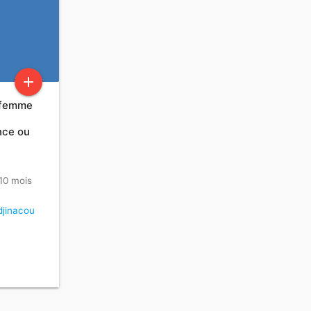
,
add
 femme
ance ou
 10 mois
jinacou