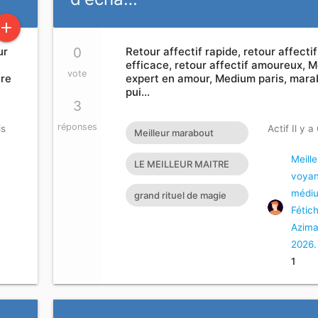
add
ur
0
Retour affectif rapide, retour affectif
efficace, retour affectif amoureux, 
vote
tre
expert en amour, Medium paris, mara
pui…
3
réponses
is
Actif Il y a
Meilleur marabout
africain à Paris
Meille
LE MEILLEUR MAITRE
voyan
MARABOUT DU
médi
grand rituel de magie
MONDE LE PLUS
Fétic
blanche pour récupérer
Azima
GRAND ET PUISSANT M
son amour perdu mag
2026.
1