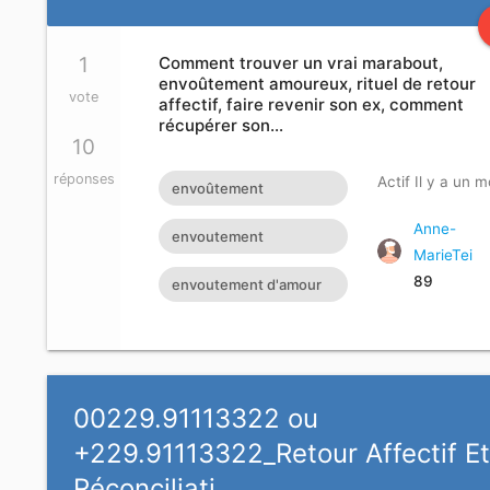
1
Comment trouver un vrai marabout,
envoûtement amoureux, rituel de retour
vote
affectif, faire revenir son ex, comment
récupérer son…
10
réponses
Actif Il y a un m
envoûtement
amoureux
Anne-
envoutement
MarieTei
amoureux rapide
89
envoutement d'amour
rapide
00229.91113322 ou
+229.91113322_Retour Affectif E
Réconciliati…