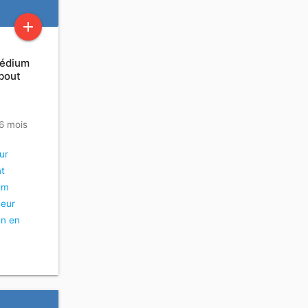
add
Médium
bout
 6 mois
ur
t
um
heur
n en