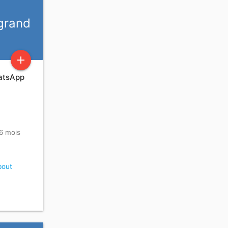
grand
add
hatsApp
 6 mois
bout