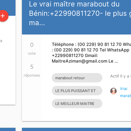
Le vrai maître marabout du
Bénin:+22990811270- le plus 
add
ma…
is
0
Téléphone : (00 229) 90 81 12 70 W
: (00 229) 90 81 12 70 Tel WhatsApp
vote
+22990811270 Gmail:
MaitreAziman@gmail.com
Le …
5
réponses
Actif Il y a
marabout retour
affectif marabout
Vrai
LE PLUS PUISSANT ET
mara
africain suisse
GRAND MAITRE
LE MEILLEUR MAITRE
MARABOUT DU
MARABOUT DU
MONDE
MONDE LE PLUS