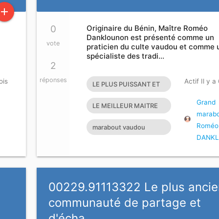
add
0
Originaire du Bénin, Maître Roméo
Danklounon est présenté comme un
vote
praticien du culte vaudou et comme 
spécialiste des tradi…
2
réponses
ois
Actif Il y a
LE PLUS PUISSANT ET
GRAND MAITRE
Grand
LE MEILLEUR MAITRE
marabo
MARABOUT DU
MARABOUT DU
Roméo
marabout vaudou
MONDE
MONDE LE PLUS
DANK
retour affectif retour
GRAND ET PUISSANT M
affectif sérieux retour d
00229.91113322 Le plus anci
t
communauté de partage et
d'écha…