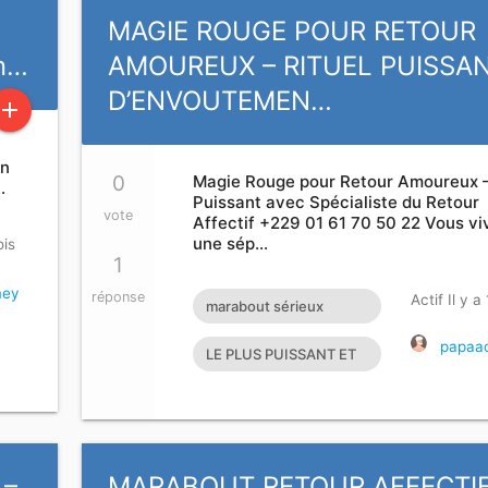
GRAND ET PUISSANT M
t
MAGIE ROUGE POUR RETOUR
on…
AMOUREUX – RITUEL PUISSA
D’ENVOUTEMEN…
add
en
0
Magie Rouge pour Retour Amoureux –
…
Puissant avec Spécialiste du Retour
vote
Affectif +229 01 61 70 50 22 Vous vi
une sép…
ois
1
mey
réponse
Actif Il y a
marabout sérieux
Bruxelles je cherche un
papaad
LE PLUS PUISSANT ET
puissant marabout
GRAND MAITRE
MARABOUT DU
MONDE
 –
MARABOUT RETOUR AFFECTI