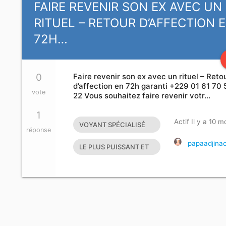
FAIRE REVENIR SON EX AVEC UN
RITUEL – RETOUR D’AFFECTION 
72H…
0
Faire revenir son ex avec un rituel – Reto
d’affection en 72h garanti +229 01 61 70 
vote
22 Vous souhaitez faire revenir votr…
1
Actif Il y a 10 m
VOYANT SPÉCIALISÉ
réponse
ET VAUDOU POUR
papaadjina
LE PLUS PUISSANT ET
FAIRE REVENIR L’ÊTRE
GRAND MAITRE
AIMÉ
MARABOUT DU
MONDE