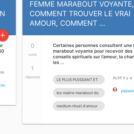
FEMME MARABOUT VOYANTE
EN
COMMENT TROUVER LE VRAI
AMOUR, COMMENT …
add
ur
0
Certaines personnes consultent une
50
marabout voyante pour recevoir des
vote
conseils spirituels sur l’amour, la ch
les …
1
ois
réponse
Actif Il y a
LE PLUS PUISSANT ET
cou
GRAND MAITRE
papaad
les maitre marabout du
MARABOUT DU
monde
medium rituel d'amour
MONDE
rapide efficace