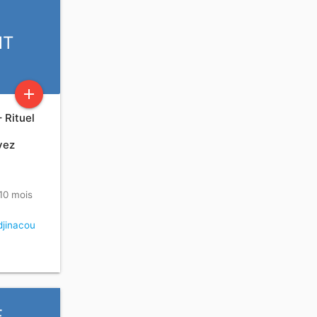
NT
add
 Rituel
vez
 10 mois
jinacou
F