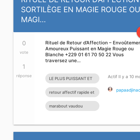
SORTILÈGE EN MAGIE ROUGE O
MAGI…
0
Rituel de Retour d’Affection – Envoûteme
Amoureux Puissant en Magie Rouge ou
vote
Blanche +229 01 61 70 50 22 Vous
traversez une…
1
réponse
Actif Il y a 10 m
LE PLUS PUISSANT ET
GRAND MAITRE
papaadjina
retour affectif rapide et
MARABOUT DU
efficace
marabout vaudou
MONDE
retour affectif retour
affectif sérieux retour d