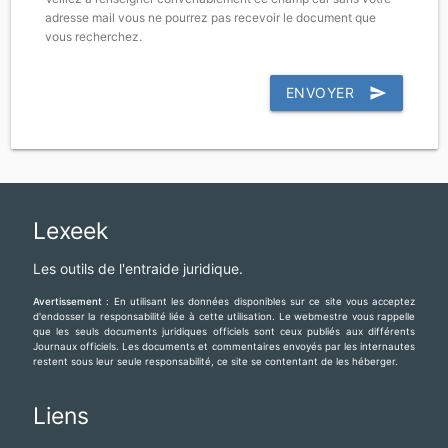
adresse mail vous ne pourrez pas recevoir le document que
vous recherchez.
ENVOYER
send
Lexeek
Les outils de l'entraide juridique.
Avertissement :
En utilisant les données disponibles sur ce site vous acceptez
d'endosser la responsabilité liée à cette utilisation. Le webmestre vous rappelle
que les seuls documents juridiques officiels sont ceux publiés aux différents
Journaux officiels. Les documents et commentaires envoyés par les internautes
restent sous leur seule responsabilité, ce site se contentant de les héberger.
Liens