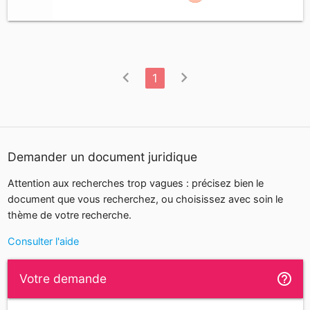
chevron_left
chevron_right
1
Demander un document juridique
Attention aux recherches trop vagues : précisez bien le
document que vous recherchez, ou choisissez avec soin le
thème de votre recherche.
Consulter l'aide
help_outline
Votre demande