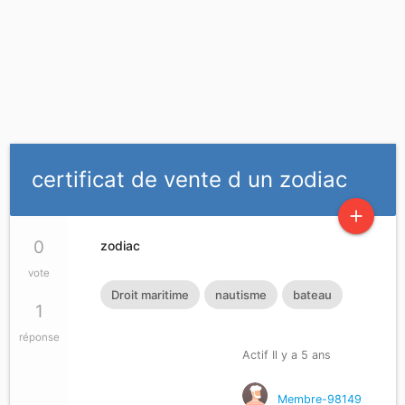
certificat de vente d un zodiac
add
0
zodiac
vote
Droit maritime
nautisme
bateau
1
réponse
Actif Il y a 5 ans
Membre-98149