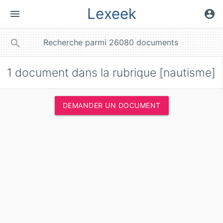
Lexeek
menu
account_circle
close
search
1
document dans la rubrique [nautisme]
DEMANDER UN DOCUMENT