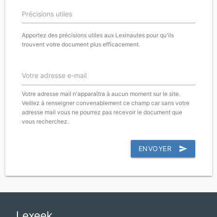
Précisions utiles
Apportez des précisions utiles aux Lexinautes pour qu'ils
trouvent votre document plus efficacement.
Votre adresse e-mail
Votre adresse mail n'apparaîtra à aucun moment sur le site.
Veillez à renseigner convenablement ce champ car sans votre
adresse mail vous ne pourrez pas recevoir le document que
vous recherchez.
ENVOYER
send
Lexeek