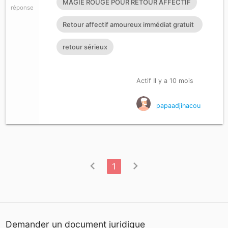
MAGIE ROUGE POUR RETOUR AFFECTIF
réponse
Retour affectif amoureux immédiat gratuit
Rituel retour affectif
retour sérieux
Actif Il y a 10 mois
papaadjinacou
chevron_left
chevron_right
1
Demander un document juridique