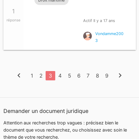
1
réponse
Actif Il y a 17 ans
Vondamme200
3
chevron_left
chevron_right
1
2
3
4
5
6
7
8
9
Demander un document juridique
Attention aux recherches trop vagues : précisez bien le
document que vous recherchez, ou choisissez avec soin le
thème de votre recherche.