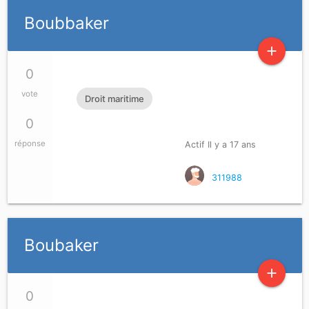
Boubbaker
add
0
vote
Droit maritime
0
réponse
Actif Il y a 17 ans
311988
Boubaker
add
0