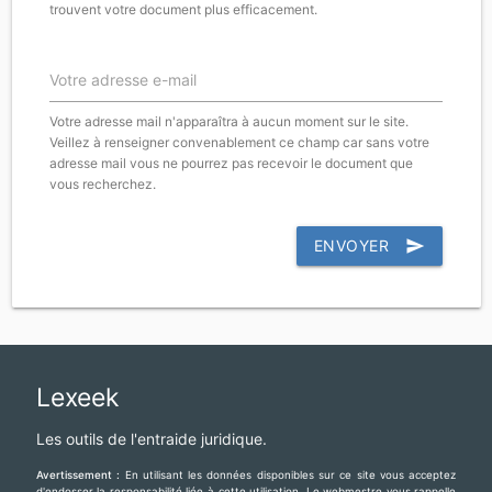
trouvent votre document plus efficacement.
Votre adresse e-mail
Votre adresse mail n'apparaîtra à aucun moment sur le site.
Veillez à renseigner convenablement ce champ car sans votre
adresse mail vous ne pourrez pas recevoir le document que
vous recherchez.
ENVOYER
send
Lexeek
Les outils de l'entraide juridique.
Avertissement :
En utilisant les données disponibles sur ce site vous acceptez
d'endosser la responsabilité liée à cette utilisation. Le webmestre vous rappelle