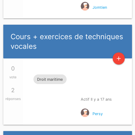
Jomtien
Cours + exercices de techniques
vocales
add
0
vote
Droit maritime
2
réponses
Actif Il y a 17 ans
Persy