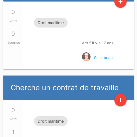
add
0
vote
Droit maritime
0
réponse
Actif Il y a 17 ans
Gillesbeau
Cherche un contrat de travaille
add
0
vote
Droit maritime
1