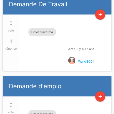
Demande De Travail
add
0
vote
Droit maritime
1
réponse
Actif Il y a 17 ans
Walid8001
Demande d'emploi
add
0
vote
Droit maritime