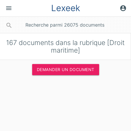
Lexeek
menu
account_circle
close
search
167
documents dans la rubrique [Droit
maritime]
DEMANDER UN DOCUMENT