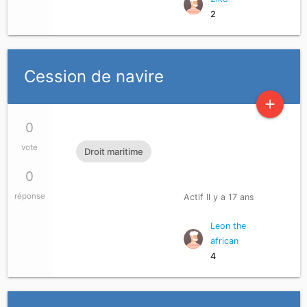
2
Cession de navire
add
0
vote
Droit maritime
0
réponse
Actif Il y a 17 ans
Leon the
african
4