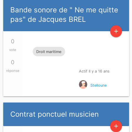
Bande sonore de " Ne me quitte
pas" de Jacques BREL
add
0
vote
Droit maritime
0
réponse
Actif Il y a 16 ans
Stelloune
Contrat ponctuel musicien
add