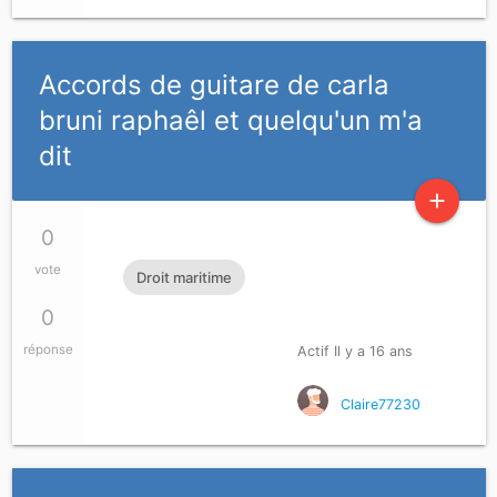
Accords de guitare de carla
bruni raphaêl et quelqu'un m'a
dit
add
0
vote
Droit maritime
0
réponse
Actif Il y a 16 ans
Claire77230