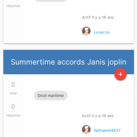
réponse
Actif Il y a 16 ans
Loren'co
Summertime accords Janis joplin
add
0
vote
Droit maritime
0
réponse
Actif Il y a 16 ans
Nathalie44937