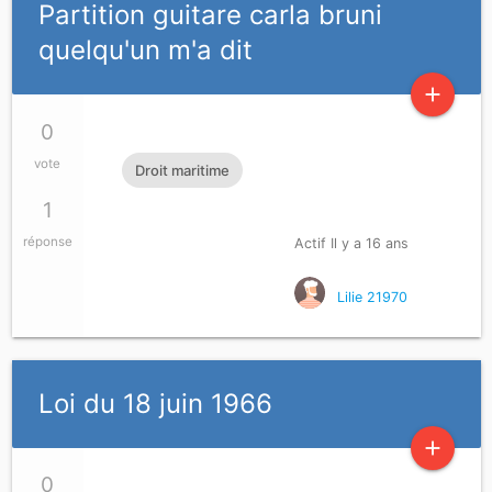
Partition guitare carla bruni
quelqu'un m'a dit
add
0
vote
Droit maritime
1
réponse
Actif Il y a 16 ans
Lilie 21970
Loi du 18 juin 1966
add
0