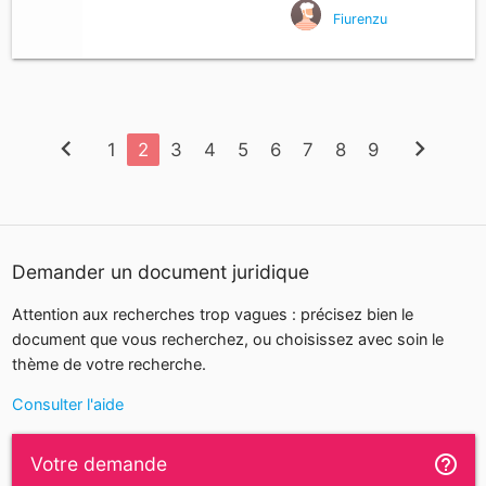
Fiurenzu
chevron_left
chevron_right
1
2
3
4
5
6
7
8
9
Demander un document juridique
Attention aux recherches trop vagues : précisez bien le
document que vous recherchez, ou choisissez avec soin le
thème de votre recherche.
Consulter l'aide
help_outline
Votre demande