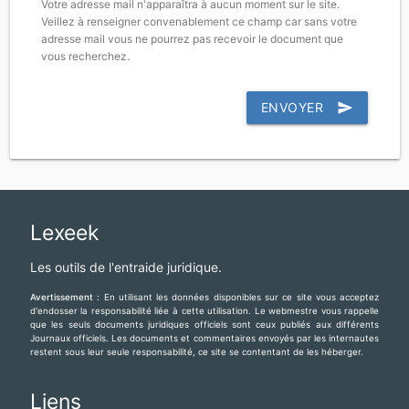
Votre adresse mail n'apparaîtra à aucun moment sur le site.
Veillez à renseigner convenablement ce champ car sans votre
adresse mail vous ne pourrez pas recevoir le document que
vous recherchez.
ENVOYER
send
Lexeek
Les outils de l'entraide juridique.
Avertissement :
En utilisant les données disponibles sur ce site vous acceptez
d'endosser la responsabilité liée à cette utilisation. Le webmestre vous rappelle
que les seuls documents juridiques officiels sont ceux publiés aux différents
Journaux officiels. Les documents et commentaires envoyés par les internautes
restent sous leur seule responsabilité, ce site se contentant de les héberger.
Liens