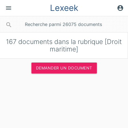
Lexeek
menu
account_circle
close
search
167
documents dans la rubrique [Droit
maritime]
DEMANDER UN DOCUMENT