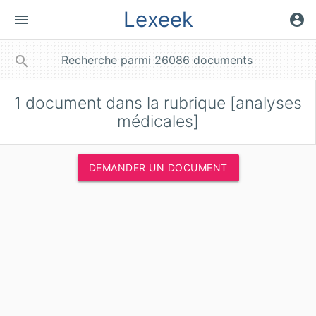
Lexeek
menu
account_circle
close
search
1
document dans la rubrique [analyses
médicales]
DEMANDER UN DOCUMENT