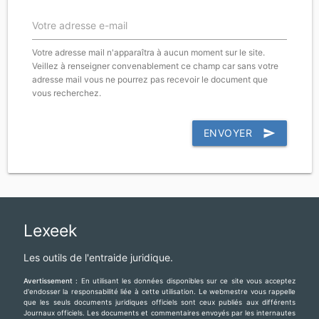
Votre adresse e-mail
Votre adresse mail n'apparaîtra à aucun moment sur le site.
Veillez à renseigner convenablement ce champ car sans votre
adresse mail vous ne pourrez pas recevoir le document que
vous recherchez.
ENVOYER
send
Lexeek
Les outils de l'entraide juridique.
Avertissement :
En utilisant les données disponibles sur ce site vous acceptez
d'endosser la responsabilité liée à cette utilisation. Le webmestre vous rappelle
que les seuls documents juridiques officiels sont ceux publiés aux différents
Journaux officiels. Les documents et commentaires envoyés par les internautes