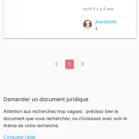
Actif Il y a 5 ans
Alain64398
1
chevron_left
chevron_right
1
Demander un document juridique
Attention aux recherches trop vagues : précisez bien le
document que vous recherchez, ou choisissez avec soin le
thème de votre recherche.
Consulter l'aide