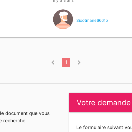
Il y a 8 ans
Sidotmane66615
chevron_left
chevron_right
1
Votre demande
n le document que vous
e recherche.
Le formulaire suivant v