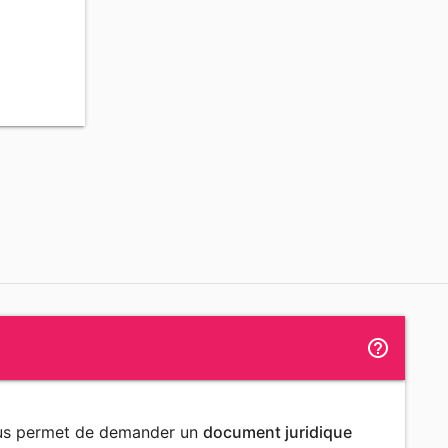
help_outline
ous permet de demander un
document juridique