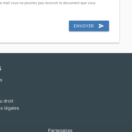
e mail vous ne pourrez pas recevoir le document que vous
send
ENVOYER
s
os
u droit
s légales
Partenaires