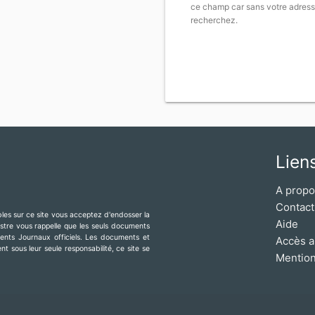
ce champ car sans votre adress
recherchez.
Lien
A prop
Contact
ibles sur ce site vous acceptez d'endosser la
Aide
mestre vous rappelle que les seuls documents
érents Journaux officiels. Les documents et
Accès a
t sous leur seule responsabilité, ce site se
Mention