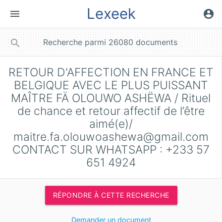
Lexeek
menu
account_circle
close
search
RETOUR D'AFFECTION EN FRANCE ET
BELGIQUE AVEC LE PLUS PUISSANT
MAÎTRE FÄ OLOUWO ASHËWA / Rituel
de chance et retour affectif de l’être
aimé(e)/
maitre.fa.olouwoashewa@gmail.com
CONTACT SUR WHATSAPP : +233 57
651 4924
RÉPONDRE À CETTE RECHERCHE
Demander un document