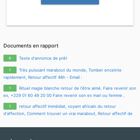
Documents en rapport
Texte d'annonce de prêt
6
Très puissant marabout du monde, Tomber enceinte
1
rapidement, Retour affectif 48h - Email :
maitre.fa.olouwoashewa@gmail.com
, CONTACT SUR WHATSAPP :
Rituel magie blanche retour de l'être aimé. Faire revenir son
1
+233 57 651 4924
ex, +229 01 60 49 20 00 Faire revenir son ex mari ou femme ,
comment faire revenir son ex avec photo
retour affectif immédiat, voyant africain du retour
1
d'affection, Comment trouver un vrai marabout, Retour affectif de
son ex, Tomber enceinte rapidement et Avoir la chance rapide,
CONTACT E-MAIL :
maitre.fa.olouwoashewa@gmail.com
, CONTACT
SUR WHATSAPP : +233 57 651 4924