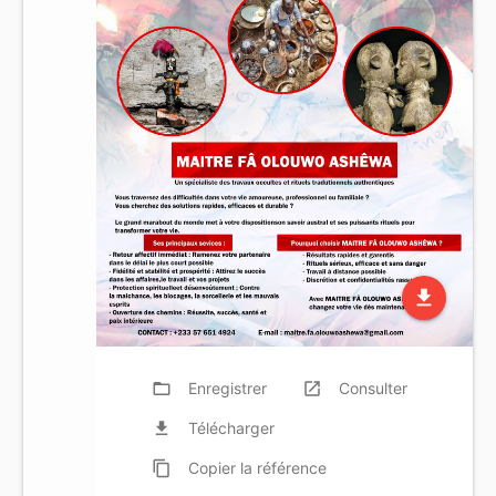
file_download
folder_open
Enregistrer
launch
Consulter
file_download
Télécharger
content_copy
Copier
la référence