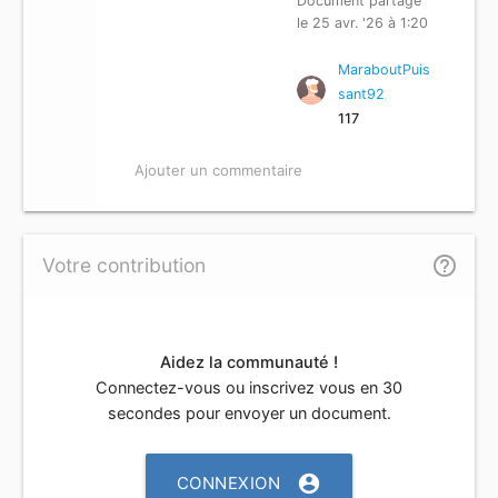
Document partagé
le 25 avr. '26 à 1:20
MaraboutPuis
sant92
117
Ajouter un commentaire
help_outline
Votre contribution
Aidez la communauté !
Connectez-vous ou inscrivez vous en 30
secondes pour envoyer un document.
account_circle
CONNEXION