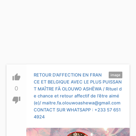
RETOUR D'AFFECTION EN FRAN
thumb_up
image
CE ET BELGIQUE AVEC LE PLUS PUISSAN
0
T MAÎTRE FÄ OLOUWO ASHËWA / Rituel d
e chance et retour affectif de l’être aimé
thumb_down
(e)/
maitre.fa.olouwoashewa@gmail.com
CONTACT SUR WHATSAPP : +233 57 651
4924