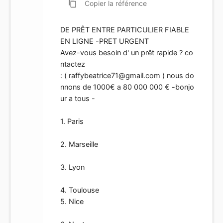
content_copy
Copier
la référence
DE PRÊT ENTRE PARTICULIER FIABLE
EN LIGNE -PRET URGENT
Avez-vous besoin d' un prêt rapide ? co
ntactez
: (
raffybeatrice71@gmail.com
) nous do
nnons de 1000€ a 80 000 000 € -bonjo
ur a tous -
1. Paris
2. Marseille
3. Lyon
4. Toulouse
5. Nice