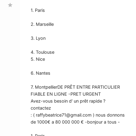
star
1. Paris
2. Marseille
3. Lyon
4. Toulouse
5. Nice
6. Nantes
7. MontpellierDE PRÊT ENTRE PARTICULIER
FIABLE EN LIGNE -PRET URGENT
Avez-vous besoin d' un prêt rapide ?
contactez
: (
raffybeatrice71@gmail.com
) nous donnons
de 1000€ a 80 000 000 € -bonjour a tous -
1. Paris