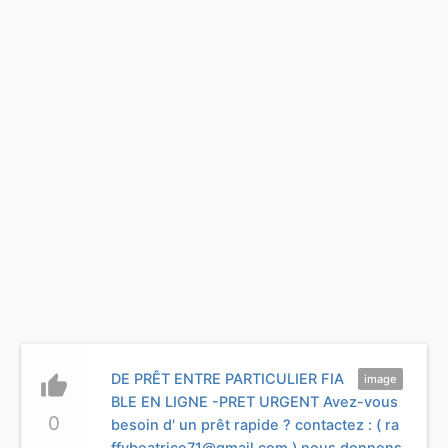
DE PRÊT ENTRE PARTICULIER FIA
thumb_up
image
BLE EN LIGNE -PRET URGENT Avez-vous
0
besoin d' un prêt rapide ? contactez : (
ra
ffybeatrice71@gmail.com
) nous donnons