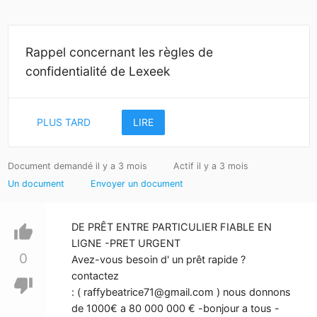
Rappel concernant les règles de
confidentialité de Lexeek
PLUS TARD
LIRE
Document demandé il y a 3 mois
Actif il y a 3 mois
Un document
Envoyer un document
DE PRÊT ENTRE PARTICULIER FIABLE EN
thumb_up
LIGNE -PRET URGENT
0
Avez-vous besoin d' un prêt rapide ?
contactez
thumb_down
: (
raffybeatrice71@gmail.com
) nous donnons
de 1000€ a 80 000 000 € -bonjour a tous -