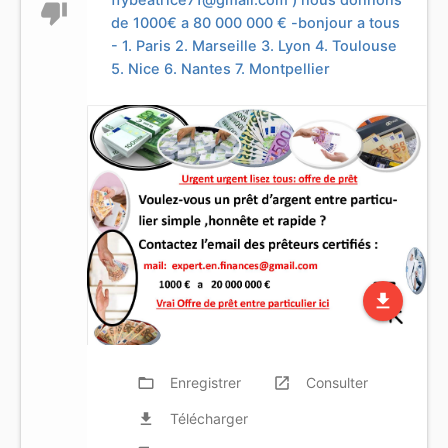
thumb_down
de 1000€ a 80 000 000 € -bonjour a tous
- 1. Paris 2. Marseille 3. Lyon 4. Toulouse
5. Nice 6. Nantes 7. Montpellier
file_download
folder_open
Enregistrer
launch
Consulter
file_download
Télécharger