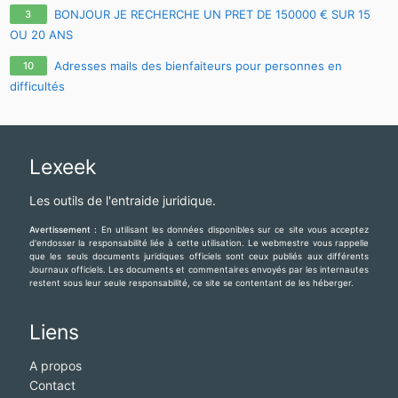
covid-19 / sars-cov-2
BONJOUR JE RECHERCHE UN PRET DE 150000 € SUR 15
3
OU 20 ANS
Adresses mails des bienfaiteurs pour personnes en
10
difficultés
Lexeek
Les outils de l'entraide juridique.
Avertissement :
En utilisant les données disponibles sur ce site vous acceptez
d'endosser la responsabilité liée à cette utilisation. Le webmestre vous rappelle
que les seuls documents juridiques officiels sont ceux publiés aux différents
Journaux officiels. Les documents et commentaires envoyés par les internautes
restent sous leur seule responsabilité, ce site se contentant de les héberger.
Liens
A propos
Contact