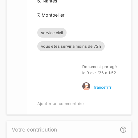
6. Nantes
7. Montpellier
service civil
vous êtes servir a moins de 72h
Document partagé
le 9 avr. '26 à 1:52
francefrfr
Ajouter un commentaire
help_outline
Votre contribution