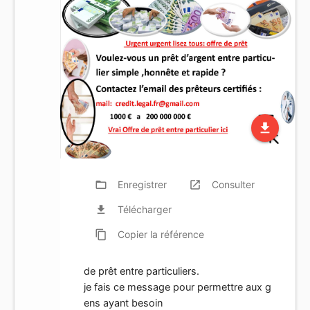
file_download
folder_open
Enregistrer
launch
Consulter
file_download
Télécharger
content_copy
Copier
la référence
de prêt entre particuliers.
je fais ce message pour permettre aux g
ens ayant besoin