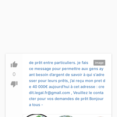
de prêt entre particuliers. je fais
thumb_up
image
ce message pour permettre aux gens ay
0
ant besoin d’argent de savoir à qui s'adre
sser pour leurs prêts, j’ai reçu mon pret d
thumb_down
e 40 000€ aujourd’hui à cet adresse :
cre
dit.legal.fr@gmail.com
, Veuillez le conta
cter pour vos demandes de prêt Bonjour
a tous -