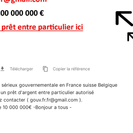
ile_download
content_copy
Télécharger
Copier
la référence
érieux gouvernementale en France suisse Belgique
 un prêt d'argent entre particulier autorisé
ez contacter (
gouv.fr.fr@gmail.com
).
e 10 000 000€ -Bonjour a tous -