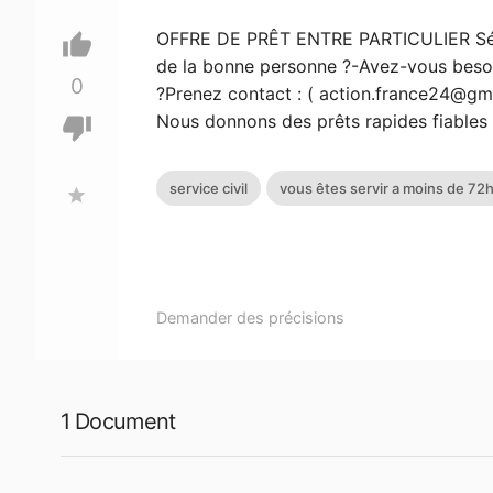
OFFRE DE PRÊT ENTRE PARTICULIER Sér
thumb_up
de la bonne personne ?-Avez-vous besoin
0
?Prenez contact : (
action.france24@gm
Nous donnons des prêts rapides fiable
thumb_down
service civil
vous êtes servir a moins de 72
star
Demander des précisions
1 Document