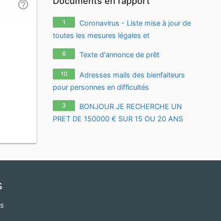
Documents en rapport
help_outline
1
Coronavirus - Liste mise à jour de
toutes les mesures légales et
réglementaires relatives à l'épidémie de
6
Texte d'annonce de prêt
coronavirus / covid-19 / sars-cov-2
10
Adresses mails des bienfaiteurs
pour personnes en difficultés
3
BONJOUR JE RECHERCHE UN
PRET DE 150000 € SUR 15 OU 20 ANS
s
os