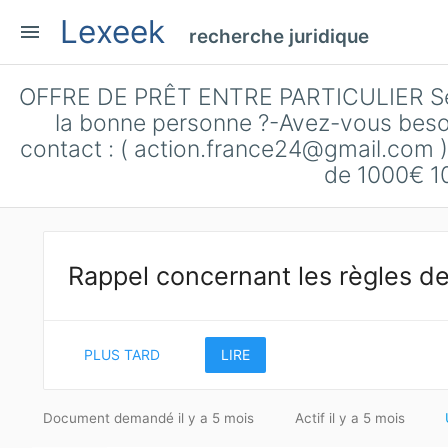
Lexeek
menu
recherche juridique
OFFRE DE PRÊT ENTRE PARTICULIER Sér
la bonne personne ?-Avez-vous besoin
contact : (
action.france24@gmail.com
)
de 1000€ 1
Rappel concernant les règles de
PLUS TARD
LIRE
Document demandé il y a 5 mois
Actif il y a 5 mois