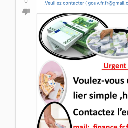
0
,Veuillez contacter (
gouv.fr.fr@gmail.
thumb_down