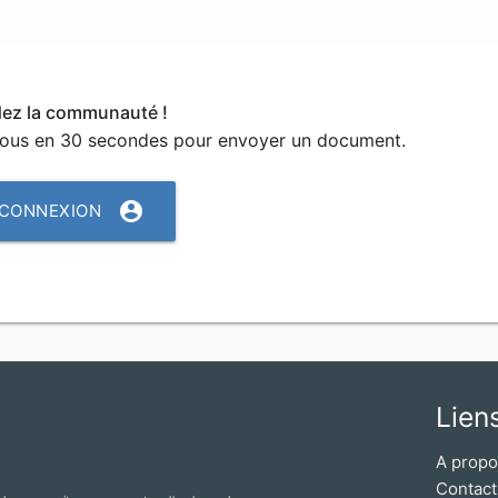
dez la communauté !
vous en 30 secondes pour envoyer un document.
account_circle
CONNEXION
Lien
A prop
Contact