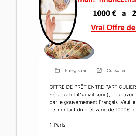
folder_open
launch
f
Enregistrer
Consulter
OFFRE DE PRÊT ENTRE PARTICULIER s
- (
gouv.fr.fr@gmail.com
), pour avoir
par le gouvernement Français ,Veuill
Le montant du prêt varie de 1000€ d
1. Paris