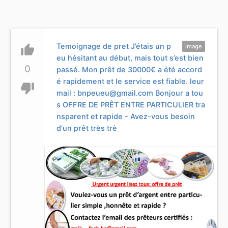
Temoignage de pret J’étais un p
thumb_up
image
eu hésitant au début, mais tout s’est bien
0
passé. Mon prêt de 30000€ a été accord
é rapidement et le service est fiable. leur
thumb_down
mail :
bnpeueu@gmail.com
Bonjour a tou
s OFFRE DE PRÊT ENTRE PARTICULIER tra
nsparent et rapide - Avez-vous besoin
d'un prêt très trè