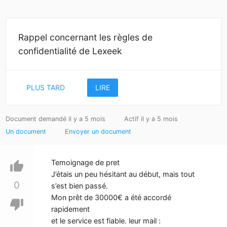
Rappel concernant les règles de
confidentialité de Lexeek
PLUS TARD
LIRE
Document demandé il y a 5 mois
Actif il y a 5 mois
Un document
Envoyer un document
Temoignage de pret
thumb_up
J’étais un peu hésitant au début, mais tout
0
s’est bien passé.
Mon prêt de 30000€ a été accordé
thumb_down
rapidement
et le service est fiable. leur mail :