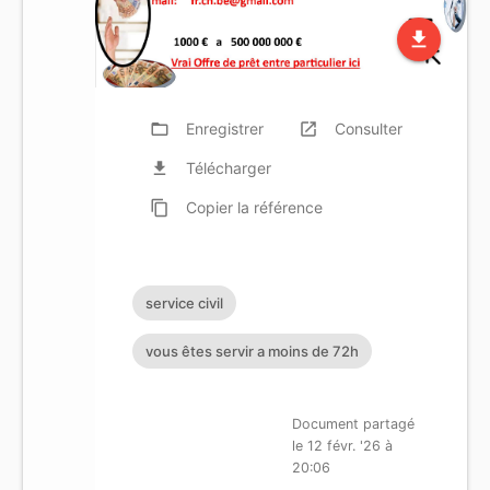
file_download
folder_open
Enregistrer
launch
Consulter
file_download
Télécharger
content_copy
Copier
la référence
service civil
vous êtes servir a moins de 72h
Document partagé
le 12 févr. '26 à
20:06