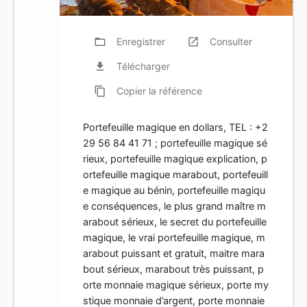
folder_open
Enregistrer
launch
Consulter
file_download
Télécharger
content_copy
Copier
la référence
Portefeuille magique en dollars, TEL : +2
29 56 84 41 71 ; portefeuille magique sé
rieux, portefeuille magique explication, p
ortefeuille magique marabout, portefeuill
e magique au bénin, portefeuille magiqu
e conséquences, le plus grand maître m
arabout sérieux, le secret du portefeuille
magique, le vrai portefeuille magique, m
arabout puissant et gratuit, maitre mara
bout sérieux, marabout très puissant, p
orte monnaie magique sérieux, porte my
stique monnaie d’argent, porte monnaie