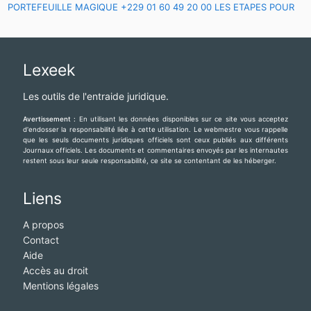
PORTEFEUILLE MAGIQUE +229 01 60 49 20 00 LES ETAPES POUR
AVOIR LE VRAI PORTEFEUILLE MAGIQUE A DISTANCE
Lexeek
Les outils de l'entraide juridique.
Avertissement :
En utilisant les données disponibles sur ce site vous acceptez
d'endosser la responsabilité liée à cette utilisation. Le webmestre vous rappelle
que les seuls documents juridiques officiels sont ceux publiés aux différents
Journaux officiels. Les documents et commentaires envoyés par les internautes
restent sous leur seule responsabilité, ce site se contentant de les héberger.
Liens
A propos
Contact
Aide
Accès au droit
Mentions légales