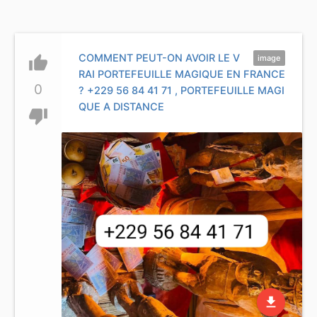
COMMENT PEUT-ON AVOIR LE V
thumb_up
image
RAI PORTEFEUILLE MAGIQUE EN FRANCE
0
? +229 56 84 41 71 , PORTEFEUILLE MAGI
QUE A DISTANCE
thumb_down
file_download