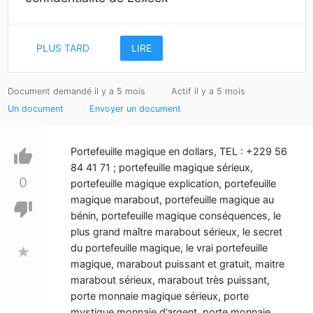
PLUS TARD
LIRE
Document demandé il y a 5 mois
Actif il y a 5 mois
Un document
Envoyer un document
Portefeuille magique en dollars, TEL : +229 56
thumb_up
84 41 71 ; portefeuille magique sérieux,
0
portefeuille magique explication, portefeuille
magique marabout, portefeuille magique au
thumb_down
bénin, portefeuille magique conséquences, le
plus grand maître marabout sérieux, le secret
du portefeuille magique, le vrai portefeuille
star
magique, marabout puissant et gratuit, maitre
marabout sérieux, marabout très puissant,
porte monnaie magique sérieux, porte
mystique monnaie d’argent, porte monnaie