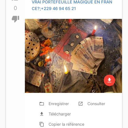
VRAI PORTEFEUILLE MAGIQUE EN FRAN
0
CE?;+229 46 94 65 21
thumb_down
file_download
folder_open
Enregistrer
launch
Consulter
file_download
Télécharger
content_copy
Copier
la référence