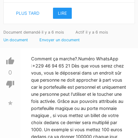
PLUS TARD
LIRE
Document demandé il y a 6 mois
Actif il y a 6 mois
Un document
Envoyer un document
Comment ça marche?.Numéro WhatsApp
thumb_up
:+229 46 94 65 21 Dès que vous serez chez
0
vous, vous le déposerai dans un endroit sûr
que personne ne doit approcher à part vous
thumb_down
car le portefeuille est personnel et uniquement
une personne peut l'utiliser et le toucher une
fois activée. Grâce aux pouvoirs attribués au
star
portefeuille magique ou au porte monnaie
magique , si vous mettez un billet de votre
choix dedans ce dernier sera multiplié par
1000. Un exemple si vous mettez 100 euros
dedans ça va donner 100000 chaque jour.