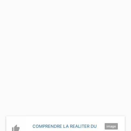
COMPRENDRE LA REALITER DU
thumb_up
image