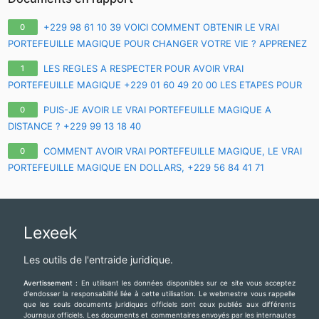
+229 98 61 10 39 VOICI COMMENT OBTENIR LE VRAI
0
PORTEFEUILLE MAGIQUE POUR CHANGER VOTRE VIE ? APPRENEZ
TOUS LES SECRETS SUR LE VRAI PORTE-FEUILLE MAGIQUE EN
LES REGLES A RESPECTER POUR AVOIR VRAI
1
FRANCE EURO
PORTEFEUILLE MAGIQUE +229 01 60 49 20 00 LES ETAPES POUR
AVOIR LE VRAI PORTEFEUILLE MAGIQUE A DISTANCE
PUIS-JE AVOIR LE VRAI PORTEFEUILLE MAGIQUE A
0
DISTANCE ? +229 99 13 18 40
COMMENT AVOIR VRAI PORTEFEUILLE MAGIQUE, LE VRAI
0
PORTEFEUILLE MAGIQUE EN DOLLARS, +229 56 84 41 71
PORTEFEUILLE MAGIQUE EN EURO, VRAI PORTEFEUILLE MAGIQUE
EN FRANCE EUROPE
Lexeek
Les outils de l'entraide juridique.
Avertissement :
En utilisant les données disponibles sur ce site vous acceptez
d'endosser la responsabilité liée à cette utilisation. Le webmestre vous rappelle
que les seuls documents juridiques officiels sont ceux publiés aux différents
Journaux officiels. Les documents et commentaires envoyés par les internautes