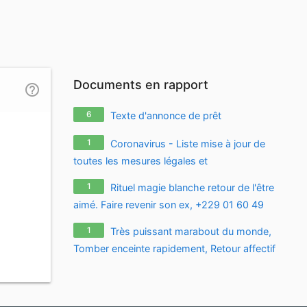
Documents en rapport
help_outline
6
Texte d'annonce de prêt
1
Coronavirus - Liste mise à jour de
toutes les mesures légales et
réglementaires relatives à l'épidémie de
1
Rituel magie blanche retour de l'être
coronavirus / covid-19 / sars-cov-2
aimé. Faire revenir son ex, +229 01 60 49
20 00 Faire revenir son ex mari ou femme ,
1
Très puissant marabout du monde,
comment faire revenir son ex avec photo
Tomber enceinte rapidement, Retour affectif
48h - Email :
maitre.fa.olouwoashewa@gmail.com
,
CONTACT SUR WHATSAPP : +233 57 651