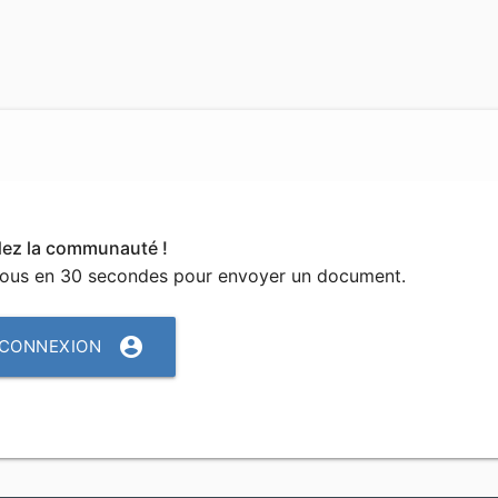
dez la communauté !
vous en 30 secondes pour envoyer un document.
account_circle
CONNEXION