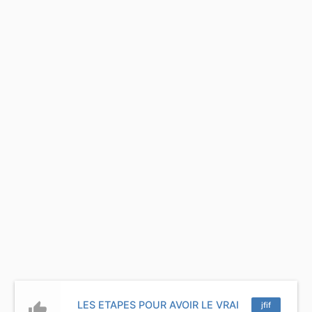
LES ETAPES POUR AVOIR LE VRAI
thumb_up
jfif