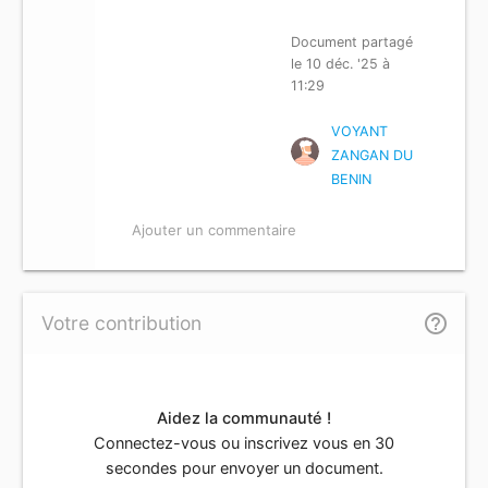
EXISTE T’IL?
Document partagé
le 10 déc. '25 à
11:29
VOYANT
ZANGAN DU
BENIN
Ajouter un commentaire
help_outline
Votre contribution
Aidez la communauté !
Connectez-vous ou inscrivez vous en 30
secondes pour envoyer un document.