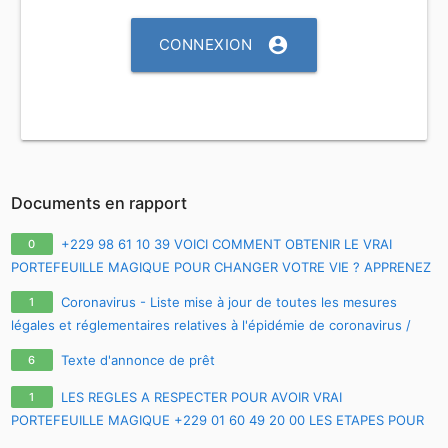
account_circle
CONNEXION
Documents en rapport
+229 98 61 10 39 VOICI COMMENT OBTENIR LE VRAI
0
PORTEFEUILLE MAGIQUE POUR CHANGER VOTRE VIE ? APPRENEZ
TOUS LES SECRETS SUR LE VRAI PORTE-FEUILLE MAGIQUE EN
Coronavirus - Liste mise à jour de toutes les mesures
1
FRANCE EURO
légales et réglementaires relatives à l'épidémie de coronavirus /
covid-19 / sars-cov-2
Texte d'annonce de prêt
6
LES REGLES A RESPECTER POUR AVOIR VRAI
1
PORTEFEUILLE MAGIQUE +229 01 60 49 20 00 LES ETAPES POUR
AVOIR LE VRAI PORTEFEUILLE MAGIQUE A DISTANCE