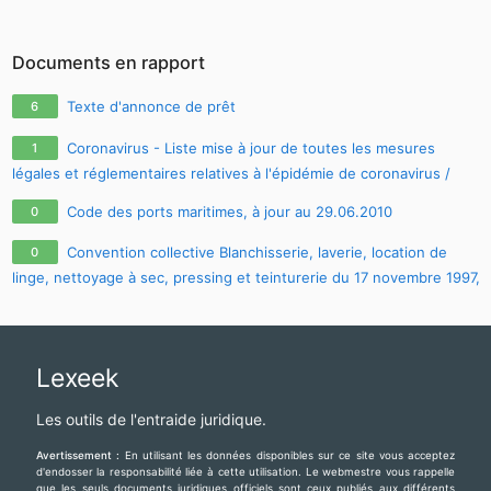
Documents en rapport
Texte d'annonce de prêt
6
Coronavirus - Liste mise à jour de toutes les mesures
1
légales et réglementaires relatives à l'épidémie de coronavirus /
covid-19 / sars-cov-2
Code des ports maritimes, à jour au 29.06.2010
0
Convention collective Blanchisserie, laverie, location de
0
linge, nettoyage à sec, pressing et teinturerie du 17 novembre 1997,
à jour au 03.02.2010
Lexeek
Les outils de l'entraide juridique.
Avertissement :
En utilisant les données disponibles sur ce site vous acceptez
d'endosser la responsabilité liée à cette utilisation. Le webmestre vous rappelle
que les seuls documents juridiques officiels sont ceux publiés aux différents