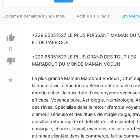
Document demandé il y a 9 mois
Actif il y a 9 mois
Envoyer 
+229 65051527 LE PLUS PUISSANT MAMAN DU
thumb_up
ET DE L'AFRIQUE
0
+229 65051527 LE PLUS GRAND DES TOUT LES
thumb_down
MARABOUT DU MONDE MAMAN VODUN
La plus grande Maman Marabout Vodoun , Chef s
star
la haute divinité Vaudou du Bénin dont on parle dans
monde entier. Je suis doté d'une voyance sérieuse e
efficace. Voyance pure, Astrologie, Numérologie, A
des rêves, Spécialisé dans le retour d'amour voyan
d'amour sérieuse et des rituels de magie rouge, tra
occultes retour rapide et définitif de l'être aimé(e), fi
conjugale, chance, travail, examens, réussite profes
attirance clientèle dans le commerce, faillite comme