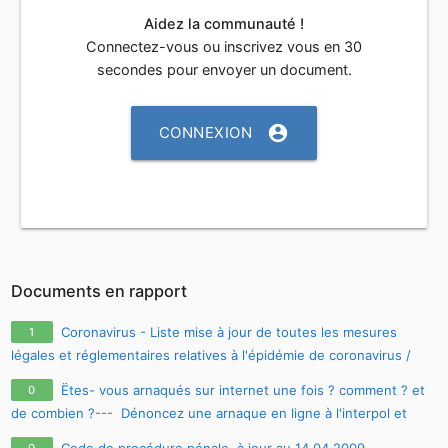
Aidez la communauté !
Connectez-vous ou inscrivez vous en 30
secondes pour envoyer un document.
account_circle
CONNEXION
Documents en rapport
Coronavirus - Liste mise à jour de toutes les mesures
1
légales et réglementaires relatives à l'épidémie de coronavirus /
covid-19 / sars-cov-2
Ëtes- vous arnaqués sur internet une fois ? comment ? et
0
de combien ?--- Dénoncez une arnaque en ligne à l'interpol et
soyez restitués immédiatement de vos fonds dérobés : mail:
Code de procédure pénale, à jour au 14.04.2009
0