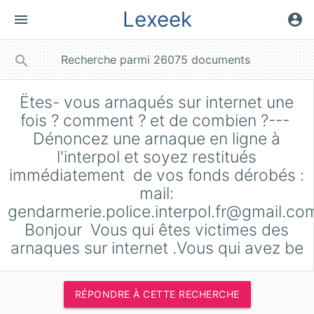
Lexeek
menu
account_circle
close
search
Ëtes- vous arnaqués sur internet une
fois ? comment ? et de combien ?---
Dénoncez une arnaque en ligne à
l'interpol et soyez restitués
immédiatement de vos fonds dérobés :
mail:
gendarmerie.police.interpol.fr@gmail.co
Bonjour Vous qui êtes victimes des
arnaques sur internet .Vous qui avez be
RÉPONDRE À CETTE RECHERCHE