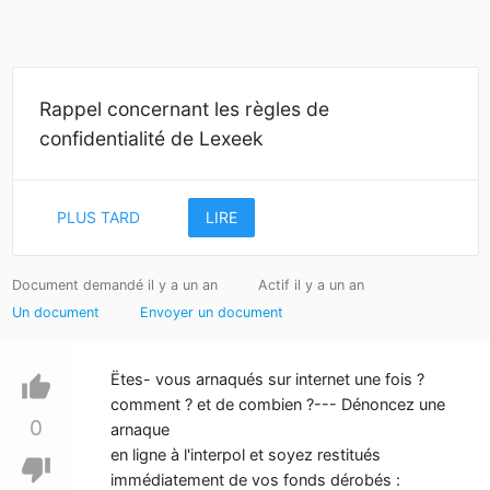
Rappel concernant les règles de
confidentialité de Lexeek
PLUS TARD
LIRE
Document demandé il y a un an
Actif il y a un an
Un document
Envoyer un document
Ëtes- vous arnaqués sur internet une fois ?
thumb_up
comment ? et de combien ?--- Dénoncez une
0
arnaque
en ligne à l'interpol et soyez restitués
thumb_down
immédiatement de vos fonds dérobés :