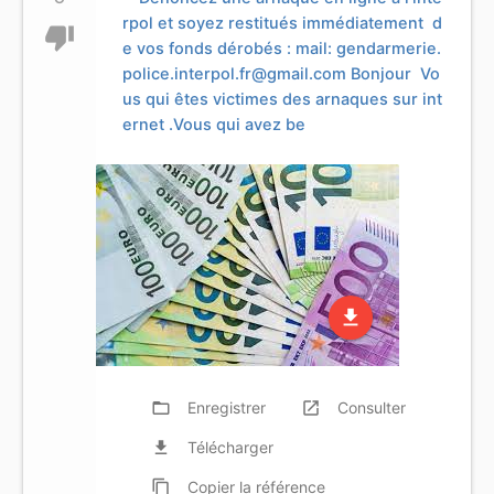
rpol et soyez restitués immédiatement d
thumb_down
e vos fonds dérobés : mail:
gendarmerie.
police.interpol.fr@gmail.com
Bonjour Vo
us qui êtes victimes des arnaques sur int
ernet .Vous qui avez be
file_download
folder_open
Enregistrer
launch
Consulter
file_download
Télécharger
content_copy
Copier
la référence