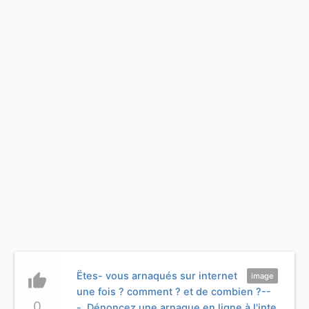
Ëtes- vous arnaqués sur internet
thumb_up
image
une fois ? comment ? et de combien ?--
0
- Dénoncez une arnaque en ligne à l'inte