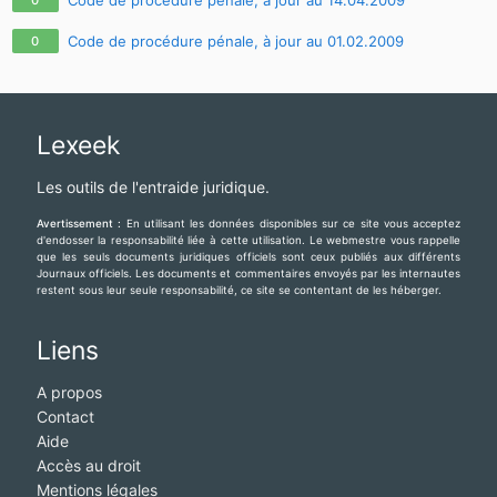
gendarmerie.police.interpol.fr@gmail.com-bonjour
a tous - ---------
------------------------------- ------------------
Code de procédure pénale, à jour au 01.02.2009
0
Lexeek
Les outils de l'entraide juridique.
Avertissement :
En utilisant les données disponibles sur ce site vous acceptez
d'endosser la responsabilité liée à cette utilisation. Le webmestre vous rappelle
que les seuls documents juridiques officiels sont ceux publiés aux différents
Journaux officiels. Les documents et commentaires envoyés par les internautes
restent sous leur seule responsabilité, ce site se contentant de les héberger.
Liens
A propos
Contact
Aide
Accès au droit
Mentions légales