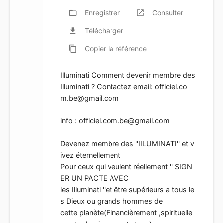
folder_open
Enregistrer
launch
Consulter
file_download
Télécharger
content_copy
Copier
la référence
Illuminati Comment devenir membre des
Illuminati ? Contactez email:
officiel.co
m.be@gmail.com
info :
officiel.com.be@gmail.com
Devenez membre des ''IILUMINATI'' et v
ivez éternellement
Pour ceux qui veulent réellement '' SIGN
ER UN PACTE AVEC
les Illuminati ''et être supérieurs a tous le
s Dieux ou grands hommes de
cette planète(Financièrement ,spirituelle