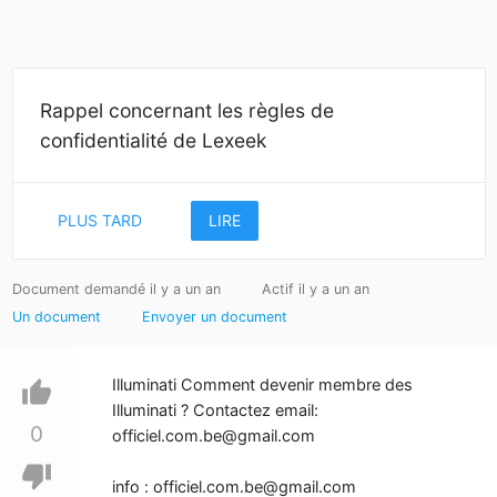
Rappel concernant les règles de
confidentialité de Lexeek
PLUS TARD
LIRE
Document demandé il y a un an
Actif il y a un an
Un document
Envoyer un document
Illuminati Comment devenir membre des
thumb_up
Illuminati ? Contactez email:
0
officiel.com.be@gmail.com
thumb_down
info :
officiel.com.be@gmail.com