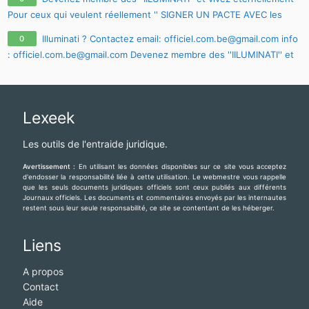
ceux qui veulent réellement '' SIGNER UN PACTE AVEC les Illuminati
Pour ceux qui veulent réellement '' SIGNER UN PACTE AVEC les
''et être supérieurs a tous les Dieux ou grands hommes de cet
Illuminati ''et être supérieurs a tous les Dieux ou grands hommes de
Illuminati ? Contactez email:
officiel.com.be@gmail.com
info
0
cette planète(Financièrement ,spirituellement ,physiquement etc
:
officiel.com.be@gmail.com
Devenez membre des ''IILUMINATI'' et
...) . Une opportunité vient de s'ouvrir...-Bon
vivez éternellement Pour ceux qui veulent réellement '' SIGNER UN
PACTE AVEC les Illuminati ''et être supérieurs a tous les Dieux ou
grands hommes de cette planète(Financ
Lexeek
Les outils de l'entraide juridique.
Avertissement :
En utilisant les données disponibles sur ce site vous acceptez
d'endosser la responsabilité liée à cette utilisation. Le webmestre vous rappelle
que les seuls documents juridiques officiels sont ceux publiés aux différents
Journaux officiels. Les documents et commentaires envoyés par les internautes
restent sous leur seule responsabilité, ce site se contentant de les héberger.
Liens
A propos
Contact
Aide