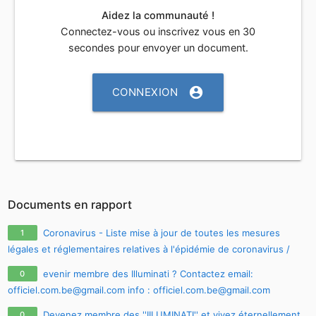
Aidez la communauté !
Connectez-vous ou inscrivez vous en 30
secondes pour envoyer un document.
account_circle
CONNEXION
Documents en rapport
Coronavirus - Liste mise à jour de toutes les mesures
1
légales et réglementaires relatives à l'épidémie de coronavirus /
covid-19 / sars-cov-2
evenir membre des Illuminati ? Contactez email:
0
officiel.com.be@gmail.com
info :
officiel.com.be@gmail.com
Devenez membre des ''IILUMINATI'' et vivez éternellement Pour
Devenez membre des ''IILUMINATI'' et vivez éternellement
0