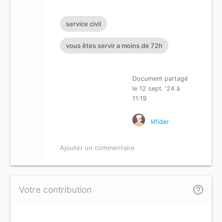
service civil
vous êtes servir a moins de 72h
Document partagé
le 12 sept. '24 à
11:19
lilfider
Ajouter un commentaire
help_outline
Votre contribution