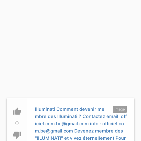
Illuminati Comment devenir me
thumb_up
image
mbre des Illuminati ? Contactez email:
off
0
iciel.com.be@gmail.com
info :
officiel.co
m.be@gmail.com
Devenez membre des
thumb_down
''IILUMINATI'' et vivez éternellement Pour