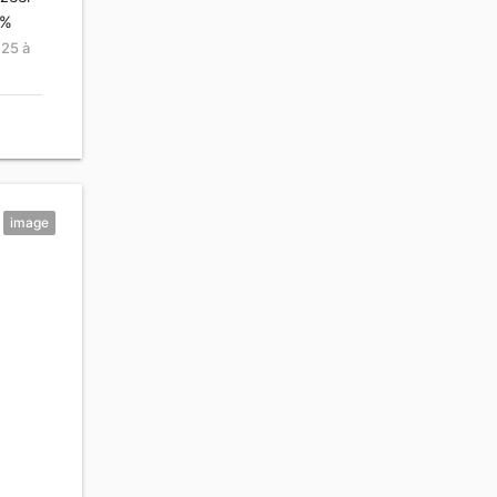
0%
'25 à
image