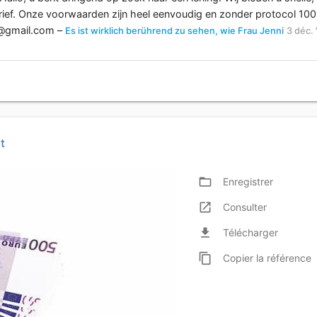
arief. Onze voorwaarden zijn heel eenvoudig en zonder protocol 10
4@gmail.com
–
Es ist wirklich berührend zu sehen, wie Frau Jenni
3 déc. 
t
folder_open
Enregistrer
launch
Consulter
file_download
Télécharger
content_copy
Copier
la référence