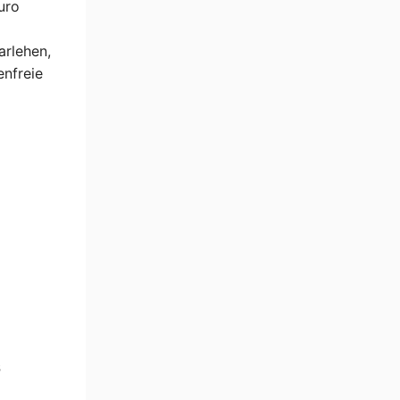
uro
arlehen,
enfreie
8