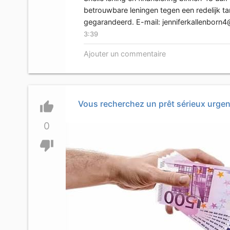
betrouwbare leningen tegen een redelijk t
gegarandeerd. E-mail:
jenniferkallenborn
3:39
Ajouter un commentaire
Vous recherchez un prêt sérieux urgen
thumb_up
0
thumb_down