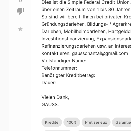
0
Dies ist die Simple Federal Credit Unio
über einen Zeitraum von 1 bis 30 Jahren
thumb_down
So sind wir bereit, Ihnen bei privaten K
Gründungsdarlehen, Bildungs- / Agrarkre
star
Darlehen, Mobilheimdarlehen, Hartgeldda
Investitionsfinanzierung, Expansionsdarl
Refinanzierungsdarlehen usw. an interes
kontaktieren:
gausschantal@gmail.com
Vollständiger Name:
Telefonnummer:
Benötigter Kreditbetrag:
Dauer:
Vielen Dank,
GAUSS.
Kredite
100%
Prêt sérieux
Garanti