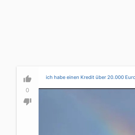
ich habe einen Kredit über 20.000 Eur
thumb_up
0
thumb_down