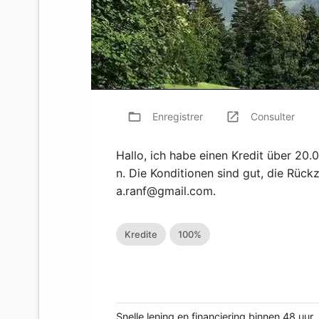
folder_open
launch
f
Enregistrer
Consulter
Hallo, ich habe einen Kredit über 20
n. Die Konditionen sind gut, die Rück
a.ranf@gmail.com
.
Kredite
100%
Snelle lening en financiering binnen 48 uur.