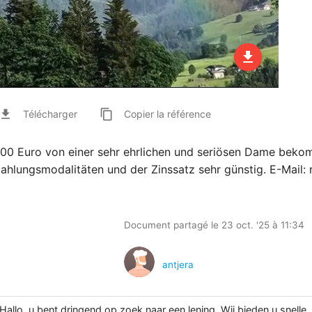
file_download
ile_download
content_copy
Télécharger
Copier
la référence
.000 Euro von einer sehr ehrlichen und seriösen Dame bek
zahlungsmodalitäten und der Zinssatz sehr günstig. E-Mail:
Document partagé le 23 oct. '25 à 11:34
antjera
 Hallo, u bent dringend op zoek naar een lening. Wij bieden u snelle,