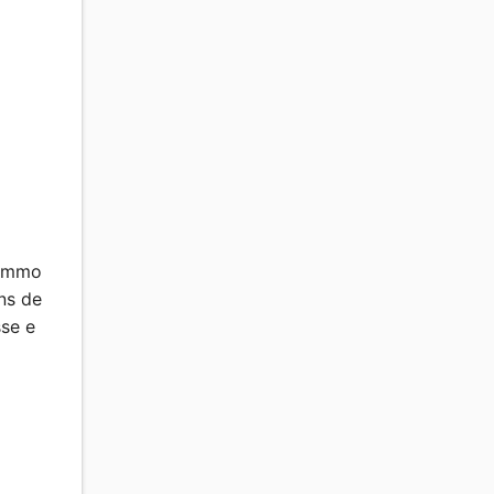
 immo
ans de
sse e