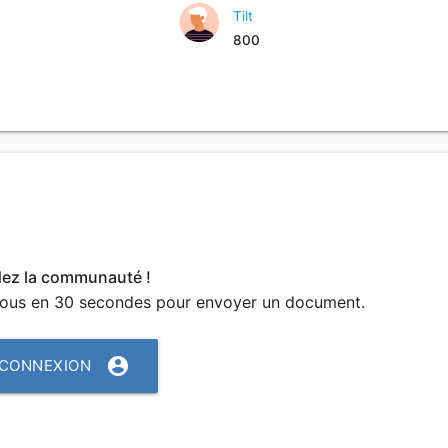
Tilt
800
dez la communauté !
vous en 30 secondes pour envoyer un document.
account_circle
CONNEXION