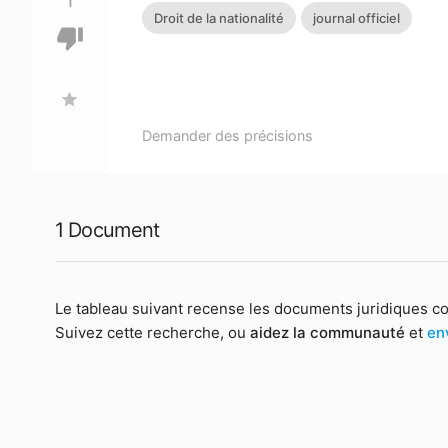
1
Droit de la nationalité
journal officiel
thumb_down
star
Demander des précisions
1 Document
Le tableau suivant recense les documents juridiques c
Suivez cette recherche, ou
aidez la communauté
et
en