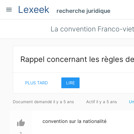
Lexeek
menu
recherche juridique
La convention Franco-vie
Rappel concernant les règles de
PLUS TARD
LIRE
Document demandé il y a 5 ans
Actif il y a 5 ans
Un
convention sur la nationalité
thumb_up