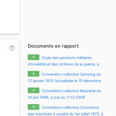
Documents en rapport
help_outline
0
Code des pensions militaires
d'invalidité et des victimes de la guerre, à
jour au 01.09.2009
0
Convention collective Camping du
13 janvier 1970 (actualisée le 10 décembre
1991), à jour au 07.08.2010
0
Convention collective Meunerie du
16 juin 1996, à jour au 11.12.2008
0
Convention collective Commerce
des machines à coudre du 1er juillet 1973, à