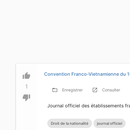
Convention Franco-Vietnamienne du 16 
thumb_up
1
folder_open
launch
f
Enregistrer
Consulter
thumb_down
Journal officiel des établissements fr
Droit de la nationalité
journal officiel