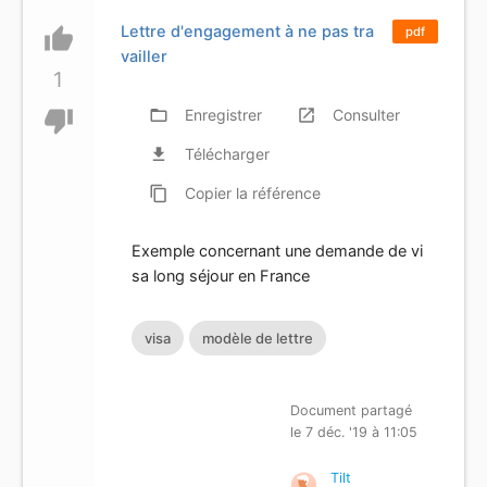
Lettre d'engagement à ne pas tra
thumb_up
pdf
vailler
1
thumb_down
folder_open
Enregistrer
launch
Consulter
file_download
Télécharger
content_copy
Copier
la référence
Exemple concernant une demande de vi
sa long séjour en France
visa
modèle de lettre
Document partagé
le 7 déc. '19 à 11:05
Tilt