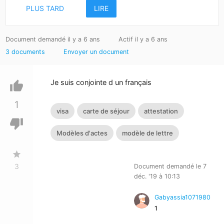
PLUS TARD
LIRE
Document demandé il y a 6 ans
Actif il y a 6 ans
3 documents
Envoyer un document
Je suis conjointe d un français
thumb_up
1
visa
carte de séjour
attestation
thumb_down
Modèles d'actes
modèle de lettre
star
3
Document demandé le 7
déc. '19 à 10:13
Gabyassia1071980
1