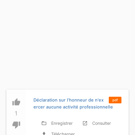
Déclaration sur l'honneur de n'ex
thumb_up
pdf
ercer aucune activité professionnelle
1
thumb_down
folder_open
Enregistrer
launch
Consulter
file_download
Télécharger