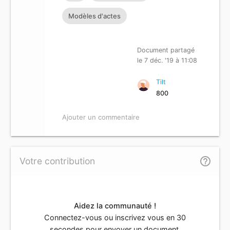
Modèles d'actes
Document partagé
le 7 déc. '19 à 11:08
Tilt
800
Ajouter un commentaire
help_outline
Votre contribution
Aidez la communauté !
Connectez-vous ou inscrivez vous en 30
secondes pour envoyer un document.