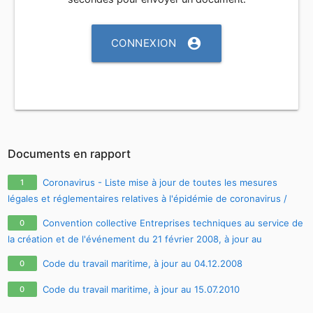
account_circle
CONNEXION
Documents en rapport
Coronavirus - Liste mise à jour de toutes les mesures
1
légales et réglementaires relatives à l'épidémie de coronavirus /
covid-19 / sars-cov-2
Convention collective Entreprises techniques au service de
0
la création et de l'événement du 21 février 2008, à jour au
27.04.2009
Code du travail maritime, à jour au 04.12.2008
0
Code du travail maritime, à jour au 15.07.2010
0