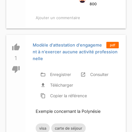
800
Ajouter un commentaire
Modèle d'attestation d'engageme
thumb_up
pdf
nt à n'exercer aucune activité profession
1
nelle
thumb_down
folder_open
Enregistrer
launch
Consulter
file_download
Télécharger
content_copy
Copier
la référence
Exemple concernant la Polynésie
visa
carte de séjour