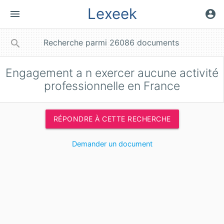
Lexeek
menu
account_circle
close
search
Engagement a n exercer aucune activité
professionnelle en France
RÉPONDRE À CETTE RECHERCHE
Demander un document