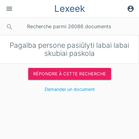
Lexeek
menu
account_circle
close
search
Pagalba persone pasiūlyti labai labai
skubiai paskola
RÉPONDRE À CETTE RECHERCHE
Demander un document