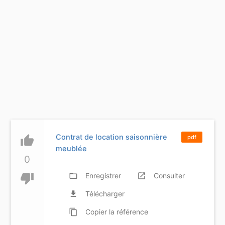
Contrat de location saisonnière
thumb_up
pdf
meublée
0
thumb_down
folder_open
Enregistrer
launch
Consulter
file_download
Télécharger
content_copy
Copier
la référence