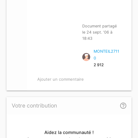
Document partagé
le 24 sept. '06 à
18:43
MONTEIL2711
0
2 912
Ajouter un commentaire
help_outline
Votre contribution
Aidez la communauté !