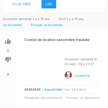
PLUS TARD
LIRE
Document demandé il y a 19 ans
Actif il y a 19 ans
Un document
Envoyer un document
Contrat de location saisonnière meublée
thumb_up
0
thumb_down
Document demandé le
23 sept. '06 à 22:37
star
Zaza19179
AEAEAEAE –
Roland10890
1 oct. '06 à 16:23
Demander des précisions
Envoyer un document