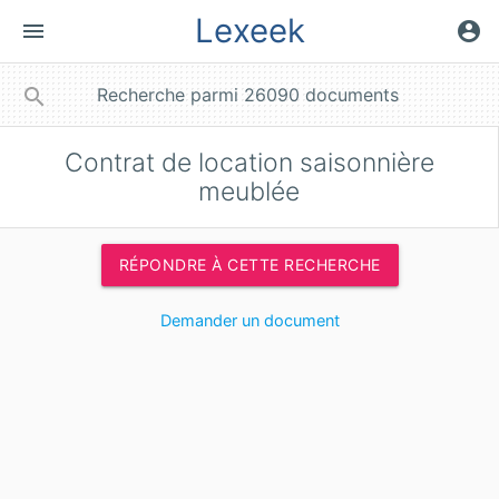
Lexeek
menu
account_circle
close
search
Contrat de location saisonnière
meublée
RÉPONDRE À CETTE RECHERCHE
Demander un document