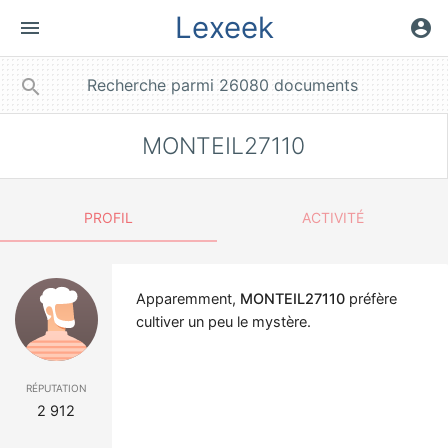
Lexeek
menu
account_circle
close
search
MONTEIL27110
PROFIL
ACTIVITÉ
Apparemment,
MONTEIL27110
préfère
cultiver un peu le mystère.
réputation
2 912