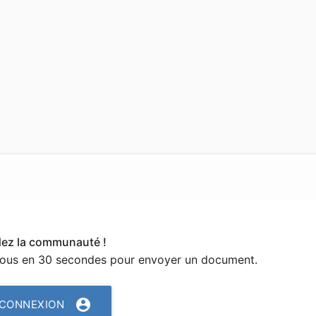
dez la communauté !
vous en 30 secondes pour envoyer un document.
account_circle
CONNEXION