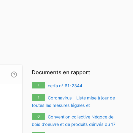
Documents en rapport
help_outline
1
cerfa n° 61-2344
1
Coronavirus - Liste mise à jour de
toutes les mesures légales et
réglementaires relatives à l'épidémie de
0
Convention collective Négoce de
coronavirus / covid-19 / sars-cov-2
bois d'oeuvre et de produits dérivés du 17
décembre 1996, à jour au 24.11.2009