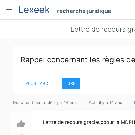
Lexeek
menu
recherche juridique
Lettre de recours g
Rappel concernant les règles de
PLUS TARD
LIRE
Document demandé il y a 14 ans
Actif il y a 14 ans
Lettre de recours gracieuxpour la MDP
thumb_up