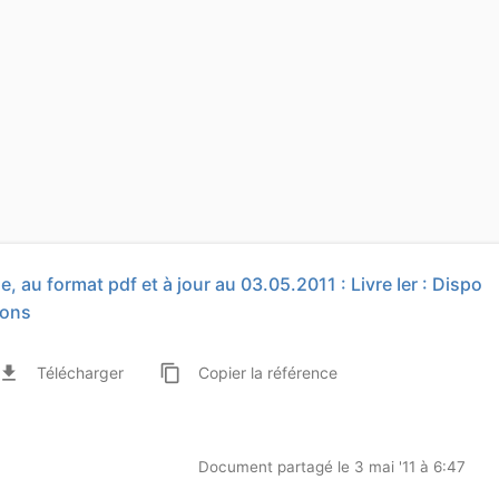
e, au format pdf et à jour au 03.05.2011 : Livre Ier : Dispo
ions
ile_download
content_copy
Télécharger
Copier
la référence
Document partagé le 3 mai '11 à 6:47