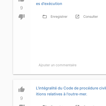
es d'exécution
9
thumb_down
folder_open
launch
f
Enregistrer
Consulter
Ajouter un commentaire
L'intégralité du Code de procédure civil
thumb_up
itions relatives à l'outre-mer.
9