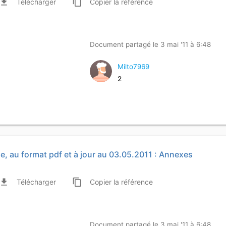
ile_download
content_copy
Télécharger
Copier
la référence
Document partagé le 3 mai '11 à 6:48
Milto7969
2
le, au format pdf et à jour au 03.05.2011 : Annexes
ile_download
content_copy
Télécharger
Copier
la référence
Document partagé le 3 mai '11 à 6:48