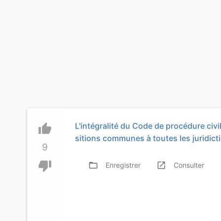
L'intégralité du Code de procédure civil
thumb_up
sitions communes à toutes les juridict
9
thumb_down
folder_open
launch
f
Enregistrer
Consulter