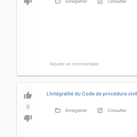
thumb_down
folder_open
launch
f
Enregistrer
Consulter
Ajouter un commentaire
L'intégralité du Code de procédure civi
thumb_up
9
folder_open
launch
f
Enregistrer
Consulter
thumb_down