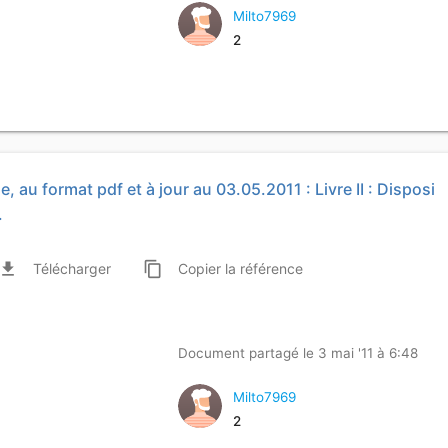
Milto7969
2
e, au format pdf et à jour au 03.05.2011 : Livre II : Disposi
.
ile_download
content_copy
Télécharger
Copier
la référence
Document partagé le 3 mai '11 à 6:48
Milto7969
2