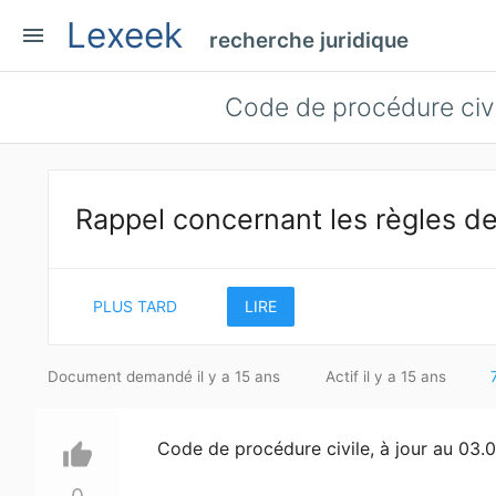
Lexeek
menu
recherche juridique
Code de procédure civil
Rappel concernant les règles de
PLUS TARD
LIRE
Document demandé il y a 15 ans
Actif il y a 15 ans
Code de procédure civile, à jour au 03.
thumb_up