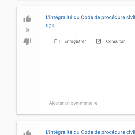
L'intégralité du Code de procédure civile
thumb_up
age.
9
thumb_down
folder_open
launch
f
Enregistrer
Consulter
Ajouter un commentaire
L'intégralité du Code de procédure civil
thumb_up