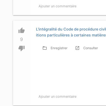
Ajouter un commentaire
L'intégralité du Code de procédure civil
thumb_up
itions particulières à certaines matière
9
thumb_down
folder_open
launch
f
Enregistrer
Consulter
Ajouter un commentaire