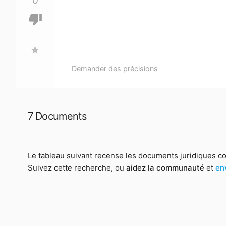
0
thumb_down
star
Demander des précisions
7 Documents
Le tableau suivant recense les documents juridiques c
Suivez cette recherche, ou
aidez la communauté
et
en