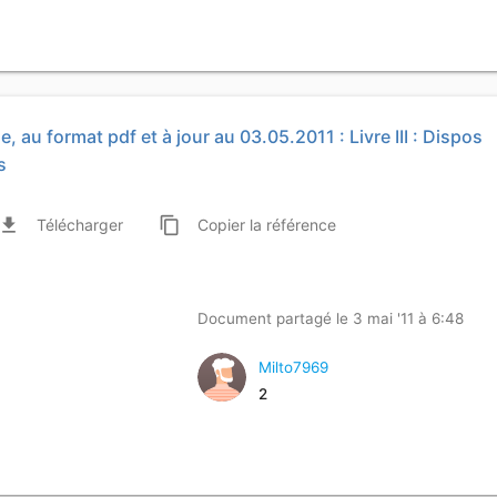
e, au format pdf et à jour au 03.05.2011 : Livre III : Dispos
s
ile_download
content_copy
Télécharger
Copier
la référence
Document partagé le 3 mai '11 à 6:48
Milto7969
2