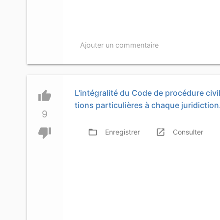
Ajouter un commentaire
L'intégralité du Code de procédure civil
thumb_up
tions particulières à chaque juridiction
9
thumb_down
folder_open
launch
f
Enregistrer
Consulter