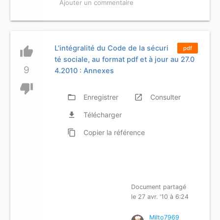
Ajouter un commentaire
L'intégralité du Code de la sécuri
thumb_up
pdf
té sociale, au format pdf et à jour au 27.0
9
4.2010 : Annexes
thumb_down
folder_open
Enregistrer
launch
Consulter
file_download
Télécharger
content_copy
Copier
la référence
Document partagé
le 27 avr. '10 à 6:24
Milto7969