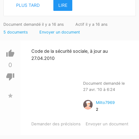
PLUS TARD
LIRE
Document demandé il y a 16 ans
Actif il y a 16 ans
5 documents
Envoyer un document
Code de la sécurité sociale, à jour au
thumb_up
27.04.2010
0
thumb_down
Document demandé le
27 avr. '10 à 6:24
star
Milto7969
2
Demander des précisions
Envoyer un document