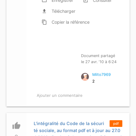
folder_open
Enregistrer
launch
Consulter
file_download
Télécharger
content_copy
Copier
la référence
Document partagé
le 27 avr. '10 à 6:24
Milto7969
2
Ajouter un commentaire
L'intégralité du Code de la sécuri
thumb_up
pdf
té sociale, au format pdf et à jour au 27.0