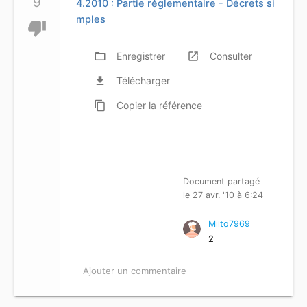
9
4.2010 : Partie réglementaire - Décrets si
mples
thumb_down
folder_open
Enregistrer
launch
Consulter
file_download
Télécharger
content_copy
Copier
la référence
Document partagé
le 27 avr. '10 à 6:24
Milto7969
2
Ajouter un commentaire