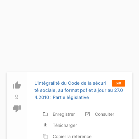
L'intégralité du Code de la sécuri
thumb_up
pdf
té sociale, au format pdf et à jour au 27.0
9
4.2010 : Partie législative
thumb_down
folder_open
Enregistrer
launch
Consulter
file_download
Télécharger
content_copy
Copier
la référence