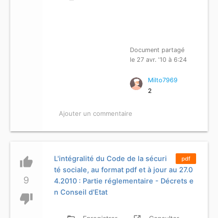
Document partagé
le 27 avr. '10 à 6:24
Milto7969
2
Ajouter un commentaire
L'intégralité du Code de la sécuri
thumb_up
pdf
té sociale, au format pdf et à jour au 27.0
9
4.2010 : Partie réglementaire - Décrets e
n Conseil d'Etat
thumb_down