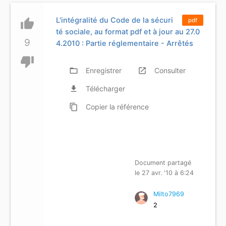
L'intégralité du Code de la sécuri
thumb_up
pdf
té sociale, au format pdf et à jour au 27.0
9
4.2010 : Partie réglementaire - Arrêtés
thumb_down
folder_open
Enregistrer
launch
Consulter
file_download
Télécharger
content_copy
Copier
la référence
Document partagé
le 27 avr. '10 à 6:24
Milto7969
2