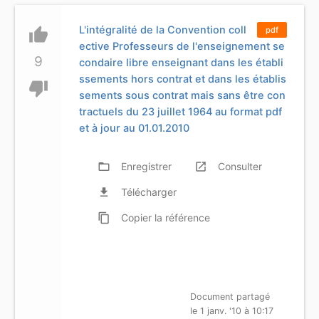
L'intégralité de la Convention coll
thumb_up
pdf
ective Professeurs de l'enseignement se
9
condaire libre enseignant dans les établi
ssements hors contrat et dans les établis
thumb_down
sements sous contrat mais sans être con
tractuels du 23 juillet 1964 au format pdf
et à jour au 01.01.2010
folder_open
Enregistrer
launch
Consulter
file_download
Télécharger
content_copy
Copier
la référence
Document partagé
le 1 janv. '10 à 10:17