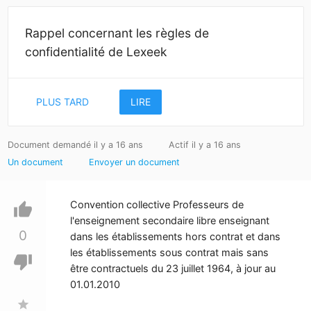
Rappel concernant les règles de
confidentialité de Lexeek
PLUS TARD
LIRE
Document demandé il y a 16 ans
Actif il y a 16 ans
Un document
Envoyer un document
Convention collective Professeurs de
thumb_up
l'enseignement secondaire libre enseignant
0
dans les établissements hors contrat et dans
les établissements sous contrat mais sans
thumb_down
être contractuels du 23 juillet 1964, à jour au
01.01.2010
star