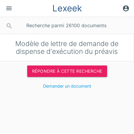
Lexeek
menu
account_circle
close
search
Modèle de lettre de demande de
dispense d'exécution du préavis
RÉPONDRE À CETTE RECHERCHE
Demander un document