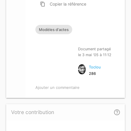
content_copy
Copier
la référence
Modèles d'actes
Document partagé
le 3 mai '05 à 11:12
Toclou
286
Ajouter un commentaire
help_outline
Votre contribution