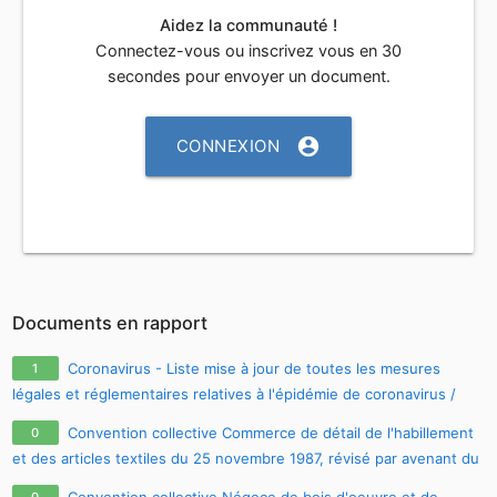
Aidez la communauté !
Connectez-vous ou inscrivez vous en 30
secondes pour envoyer un document.
account_circle
CONNEXION
Documents en rapport
Coronavirus - Liste mise à jour de toutes les mesures
1
légales et réglementaires relatives à l'épidémie de coronavirus /
covid-19 / sars-cov-2
Convention collective Commerce de détail de l'habillement
0
et des articles textiles du 25 novembre 1987, révisé par avenant du
17 juin 2004, à jour au 29.01.2011
Convention collective Négoce de bois d'oeuvre et de
0