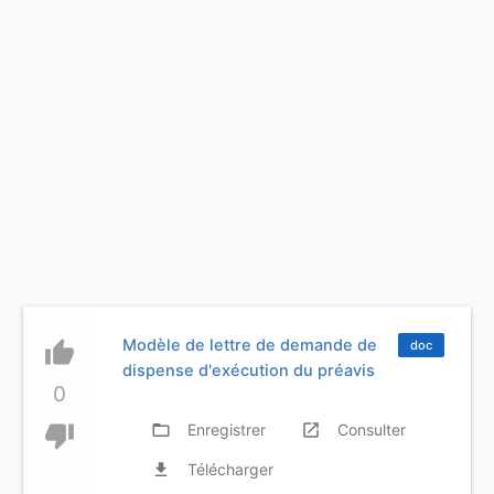
Modèle de lettre de demande de
thumb_up
doc
dispense d'exécution du préavis
0
thumb_down
folder_open
Enregistrer
launch
Consulter
file_download
Télécharger