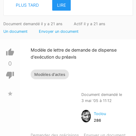
PLUS TARD
LIRE
Document demandé il y a 21 ans
Actif il y a 21 ans
Un document
Envoyer un document
Modèle de lettre de demande de dispense
thumb_up
d'exécution du préavis
0
thumb_down
Modèles d'actes
star
Document demandé le
3 mai '05 à 11:12
Toclou
286
Demander des précisions
Envoyer un document