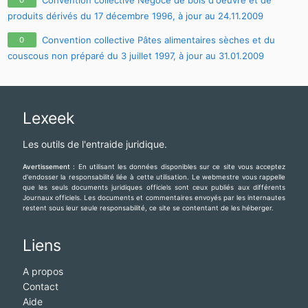
produits dérivés du 17 décembre 1996, à jour au 24.11.2009
Convention collective Pâtes alimentaires sèches et du
0
couscous non préparé du 3 juillet 1997, à jour au 31.01.2009
Lexeek
Les outils de l'entraide juridique.
Avertissement :
En utilisant les données disponibles sur ce site vous acceptez
d'endosser la responsabilité liée à cette utilisation. Le webmestre vous rappelle
que les seuls documents juridiques officiels sont ceux publiés aux différents
Journaux officiels. Les documents et commentaires envoyés par les internautes
restent sous leur seule responsabilité, ce site se contentant de les héberger.
Liens
A propos
Contact
Aide