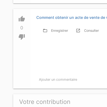
Comment obtenir un acte de vente de 
thumb_up
0
folder_open
launch
f
Enregistrer
Consulter
thumb_down
Ajouter un commentaire
Votre contribution