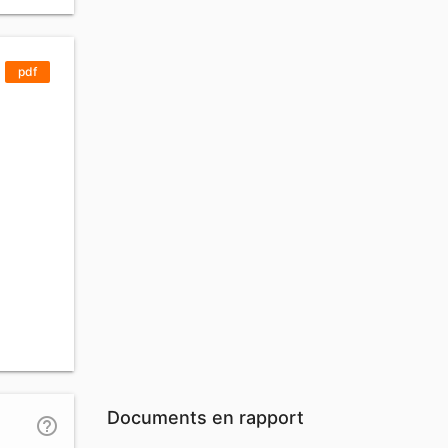
pdf
Documents en rapport
help_outline