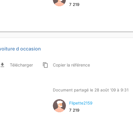
7 219
voiture d occasion
ile_download
content_copy
Télécharger
Copier
la référence
Document partagé le 28 août '09 à 9:31
Flipette2159
7 219