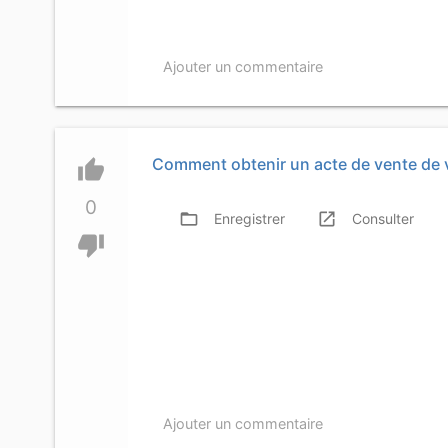
Ajouter un commentaire
Comment obtenir un acte de vente de 
thumb_up
0
folder_open
launch
f
Enregistrer
Consulter
thumb_down
Ajouter un commentaire