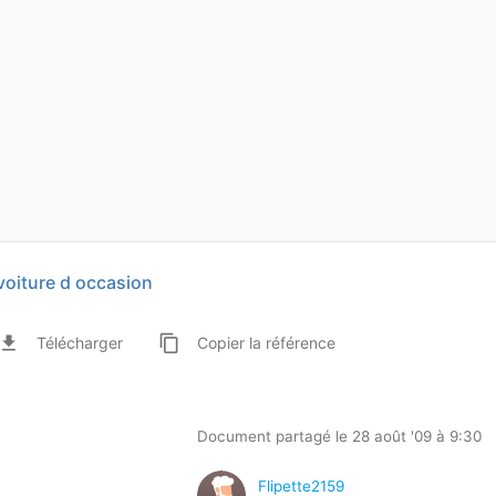
voiture d occasion
ile_download
content_copy
Télécharger
Copier
la référence
Document partagé le 28 août '09 à 9:30
Flipette2159