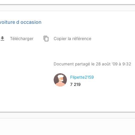
voiture d occasion
ile_download
content_copy
Télécharger
Copier
la référence
Document partagé le 28 août '09 à 9:32
Flipette2159
7 219