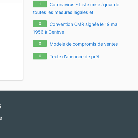
1
Coronavirus - Liste mise à jour de
toutes les mesures légales et
réglementaires relatives à l'épidémie de
0
Convention CMR signée le 19 mai
coronavirus / covid-19 / sars-cov-2
1956 à Genève
0
Modele de compromis de ventes
6
Texte d'annonce de prêt
s
os