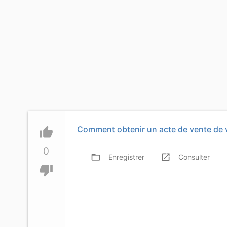
Comment obtenir un acte de vente de 
thumb_up
0
folder_open
launch
f
Enregistrer
Consulter
thumb_down