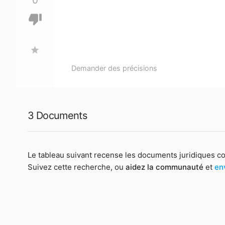
0
thumb_down
star
Demander des précisions
3 Documents
Le tableau suivant recense les documents juridiques c
Suivez cette recherche, ou
aidez la communauté
et
en