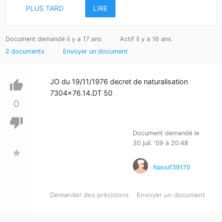
PLUS TARD
LIRE
Document demandé il y a 17 ans
Actif il y a 16 ans
2 documents
Envoyer un document
JO du 19/11/1976 decret de naturalisation
thumb_up
7304x76.14.DT 50
0
thumb_down
Document demandé le
30 juil. '09 à 20:48
star
Nassif39170
Demander des précisions
Envoyer un document