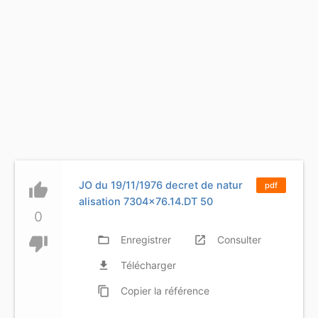
JO du 19/11/1976 decret de natur
thumb_up
pdf
alisation 7304x76.14.DT 50
0
thumb_down
folder_open
Enregistrer
launch
Consulter
file_download
Télécharger
content_copy
Copier
la référence