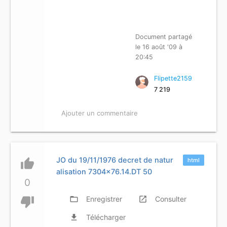
Document partagé
le 16 août '09 à
20:45
Flipette2159
7 219
Ajouter un commentaire
JO du 19/11/1976 decret de natur
thumb_up
html
alisation 7304x76.14.DT 50
0
thumb_down
folder_open
Enregistrer
launch
Consulter
file_download
Télécharger