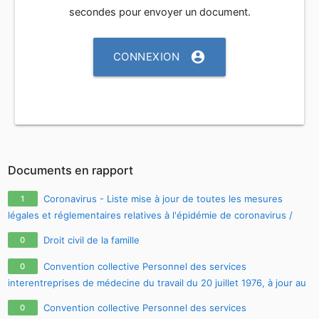
secondes pour envoyer un document.
account_circle
CONNEXION
Documents en rapport
Coronavirus - Liste mise à jour de toutes les mesures
1
légales et réglementaires relatives à l'épidémie de coronavirus /
covid-19 / sars-cov-2
Droit civil de la famille
0
Convention collective Personnel des services
0
interentreprises de médecine du travail du 20 juillet 1976, à jour au
26.05.2011
Convention collective Personnel des services
0