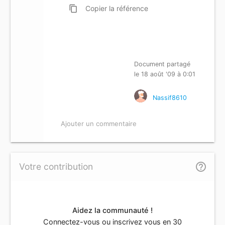
content_copy
Copier
la référence
Document partagé
le 18 août '09 à 0:01
Nassif8610
Ajouter un commentaire
help_outline
Votre contribution
Aidez la communauté !
Connectez-vous ou inscrivez vous en 30