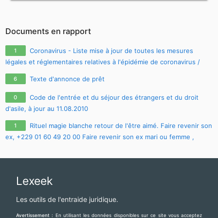
Documents en rapport
Coronavirus - Liste mise à jour de toutes les mesures
1
légales et réglementaires relatives à l'épidémie de coronavirus /
covid-19 / sars-cov-2
Texte d'annonce de prêt
6
Code de l'entrée et du séjour des étrangers et du droit
0
d'asile, à jour au 11.08.2010
Rituel magie blanche retour de l'être aimé. Faire revenir son
1
ex, +229 01 60 49 20 00 Faire revenir son ex mari ou femme ,
comment faire revenir son ex avec photo
Lexeek
Les outils de l'entraide juridique.
Avertissement :
En utilisant les données disponibles sur ce site vous acceptez