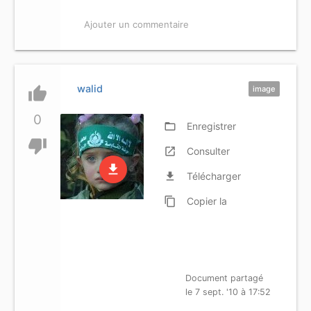
Ajouter un commentaire
walid
thumb_up
image
0
folder_open
Enregistrer
thumb_down
launch
Consulter
file_download
file_download
Télécharger
content_copy
Copier
la
référence
Document partagé
le 7 sept. '10 à 17:52