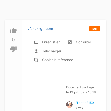
vfs-uk-gh.com
thumb_up
pdf
0
folder_open
Enregistrer
launch
Consulter
thumb_down
file_download
Télécharger
content_copy
Copier
la référence
Document partagé
le 13 juil. '09 à 16:18
Flipette2159
7 219