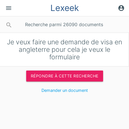
Lexeek
menu
account_circle
close
search
Je veux faire une demande de visa en
angleterre pour cela je veux le
formulaire
RÉPONDRE À CETTE RECHERCHE
Demander un document