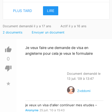
PLUS TARD
LIRE
Document demandé il y a 17 ans
Actif il y a 16 ans
2 documents
Envoyer un document
Je veux faire une demande de visa en
thumb_up
angleterre pour cela je veux le formulaire
0
thumb_down
Document demandé le
13 juil. '09 à 13:47
star
Zvddomi
je veux un visa d'aller continuer mes etudes –
Anonyme
25 juil. '10 à 15:43