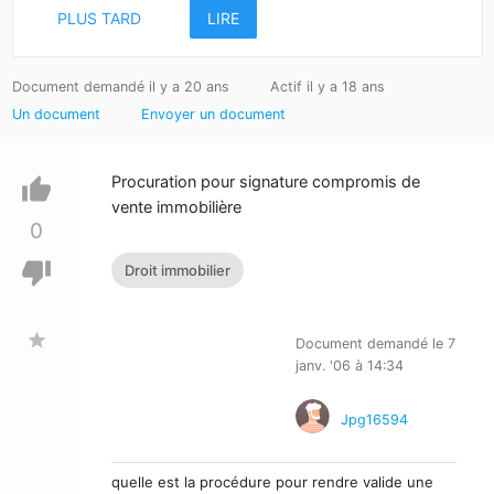
PLUS TARD
LIRE
Document demandé il y a 20 ans
Actif il y a 18 ans
Un document
Envoyer un document
Procuration pour signature compromis de
thumb_up
vente immobilière
0
thumb_down
Droit immobilier
star
Document demandé le 7
janv. '06 à 14:34
Jpg16594
quelle est la procédure pour rendre valide une