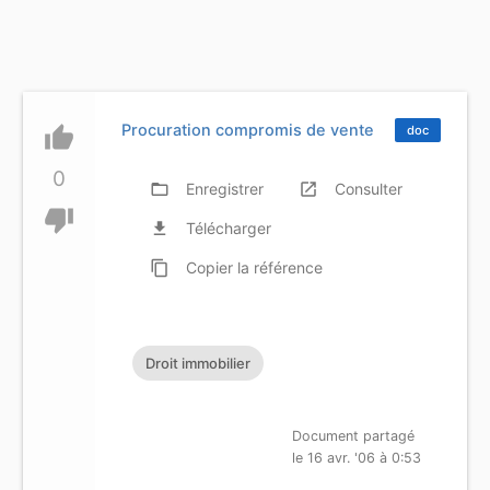
Procuration compromis de vente
thumb_up
doc
0
folder_open
Enregistrer
launch
Consulter
thumb_down
file_download
Télécharger
content_copy
Copier
la référence
Droit immobilier
Document partagé
le 16 avr. '06 à 0:53