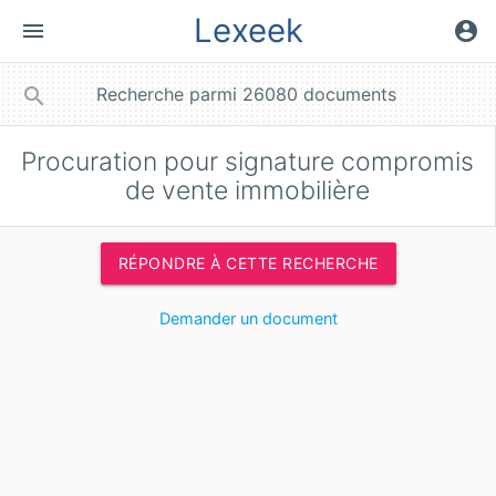
Lexeek
menu
account_circle
close
search
Procuration pour signature compromis
de vente immobilière
RÉPONDRE À CETTE RECHERCHE
Demander un document