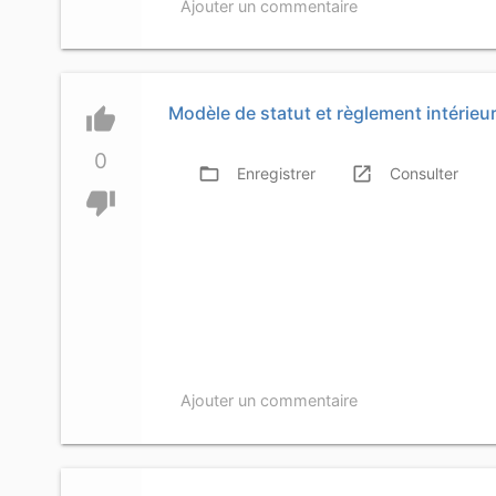
Ajouter un commentaire
Modèle de statut et règlement intérieu
thumb_up
0
folder_open
launch
f
Enregistrer
Consulter
thumb_down
Ajouter un commentaire