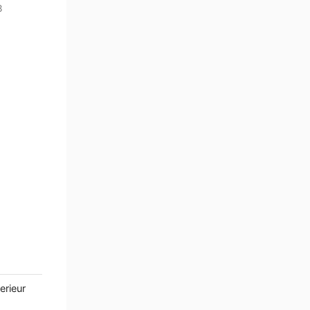
3
erieur