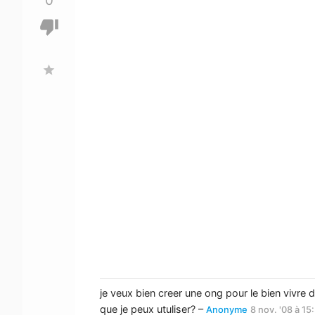
0
thumb_down
star
je veux bien creer une ong pour le bien vivre
que je peux utuliser? –
Anonyme
8 nov. '08 à 15