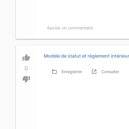
Ajouter un commentaire
Modèle de statut et règlement intérieu
thumb_up
0
folder_open
launch
f
Enregistrer
Consulter
thumb_down