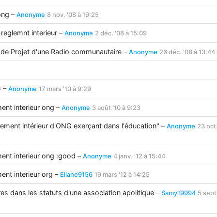
 ong –
Anonyme
8 nov. '08 à 19:25
 reglemnt interieur –
Anonyme
2 déc. '08 à 15:09
t de Projet d'une Radio communautaire –
Anonyme
26 déc. '08 à 13:44
G –
Anonyme
17 mars '10 à 9:29
ment interieur ong –
Anonyme
3 août '10 à 9:23
glement intérieur d'ONG exerçant dans l'éducation" –
Anonyme
23 oct.
ement interieur ong :good –
Anonyme
4 janv. '12 à 15:44
ment interieur org –
Eliane9156
19 mars '12 à 14:25
ires dans les statuts d'une association apolitique –
Samy19994
5 sept.