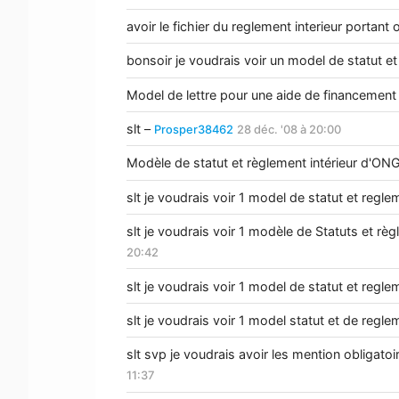
avoir le fichier du reglement interieur portant
bonsoir je voudrais voir un model de statut et
Model de lettre pour une aide de financemen
slt –
Prosper38462
28 déc. '08 à 20:00
Modèle de statut et règlement intérieur d'ON
slt je voudrais voir 1 model de statut et regle
slt je voudrais voir 1 modèle de Statuts et rè
20:42
slt je voudrais voir 1 model de statut et regl
slt je voudrais voir 1 model statut et de regle
slt svp je voudrais avoir les mention obligato
11:37