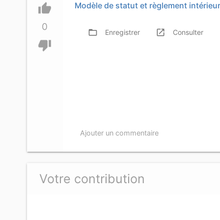
Modèle de statut et règlement intérieu
thumb_up
0
folder_open
launch
f
Enregistrer
Consulter
thumb_down
Ajouter un commentaire
Votre contribution