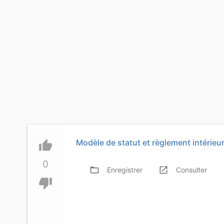
Modèle de statut et règlement intérieu
thumb_up
0
folder_open
launch
f
Enregistrer
Consulter
thumb_down