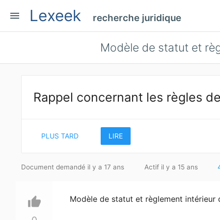
Lexeek
menu
recherche juridique
Modèle de statut et rè
Rappel concernant les règles de
PLUS TARD
LIRE
Document demandé il y a 17 ans
Actif il y a 15 ans
Modèle de statut et règlement intérieur
thumb_up