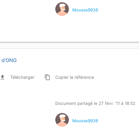
Mousse9936
r d'ONG
ile_download
content_copy
Télécharger
Copier
la référence
Document partagé le 27 févr. '11 à 18:52
Mousse9936