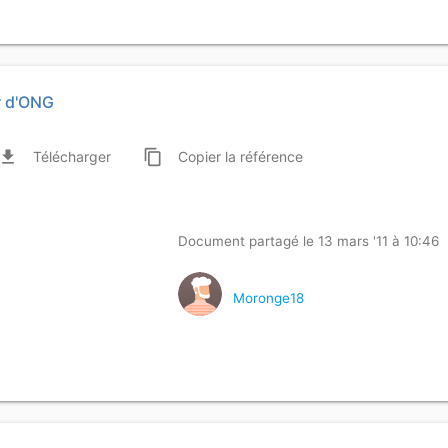
r d'ONG
ile_download
content_copy
Télécharger
Copier
la référence
Document partagé le 13 mars '11 à 10:46
Moronge18