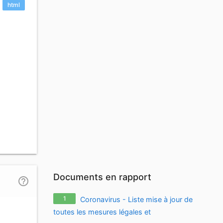
html
Documents en rapport
help_outline
1
Coronavirus - Liste mise à jour de
toutes les mesures légales et