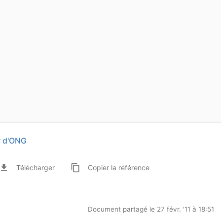
r d'ONG
ile_download
content_copy
Télécharger
Copier
la référence
Document partagé le 27 févr. '11 à 18:51