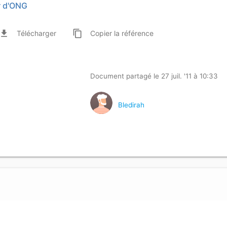
r d'ONG
ile_download
content_copy
Télécharger
Copier
la référence
Document partagé le 27 juil. '11 à 10:33
Bledirah