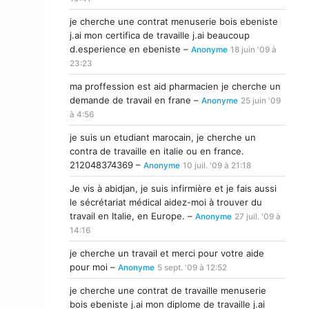
je cherche une contrat menuserie bois ebeniste
j.ai mon certifica de travaille j.ai beaucoup
d.esperience en ebeniste –
Anonyme
18 juin '09 à
23:23
ma proffession est aid pharmacien je cherche un
demande de travail en frane –
Anonyme
25 juin '09
à 4:56
je suis un etudiant marocain, je cherche un
contra de travaille en italie ou en france.
212048374369 –
Anonyme
10 juil. '09 à 21:18
Je vis à abidjan, je suis infirmière et je fais aussi
le sécrétariat médical aidez-moi à trouver du
travail en Italie, en Europe. –
Anonyme
27 juil. '09 à
14:16
je cherche un travail et merci pour votre aide
pour moi –
Anonyme
5 sept. '09 à 12:52
je cherche une contrat de travaille menuserie
bois ebeniste j.ai mon diplome de travaille j.ai