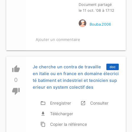
Document partagé
le 11 oct. '08 à 17:12
Bouba.2006
Ajouter un commentaire
Je cherche un contra de travaille
thumb_up
doc
en italie ou en france en domaine élecrici
0
té batiment et indestriel et tecnicien sup
erieur en system colectif des
thumb_down
folder_open
Enregistrer
launch
Consulter
file_download
Télécharger
content_copy
Copier
la référence