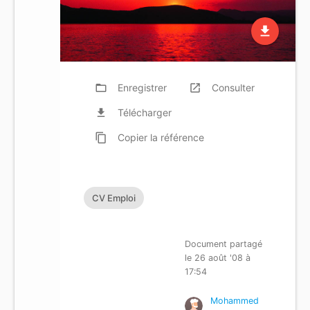
file_download
folder_open
Enregistrer
launch
Consulter
file_download
Télécharger
content_copy
Copier
la référence
CV Emploi
Document partagé
le 26 août '08 à
17:54
Mohammed