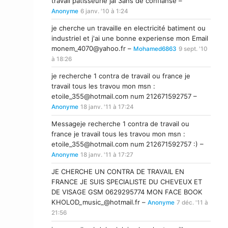
travail patisseurie jai 3ans de confianse –
Anonyme
6 janv. '10 à 1:24
je cherche un travaille en electricité batiment ou
industriel et j'ai une bonne experiense mon Email
monem_4070@yahoo.fr
–
Mohamed6863
9 sept. '10
à 18:26
je recherche 1 contra de travail ou france je
travail tous les travou mon msn :
etoile_355@hotmail.com
num 212671592757 –
Anonyme
18 janv. '11 à 17:24
Messageje recherche 1 contra de travail ou
france je travail tous les travou mon msn :
etoile_355@hotmail.com
num 212671592757 :) –
Anonyme
18 janv. '11 à 17:27
JE CHERCHE UN CONTRA DE TRAVAIL EN
FRANCE JE SUIS SPECIALISTE DU CHEVEUX ET
DE VISAGE GSM 0629295774 MON FACE BOOK
KHOLOD_music_@hotmail.fr
–
Anonyme
7 déc. '11 à
21:56