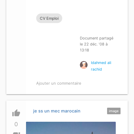
CV Emploi
Document partagé
le 22 déc. '08 à
13:18
Idahmed ali
rachid
Ajouter un commentaire
je ss un mec marocain
thumb_up
image
0