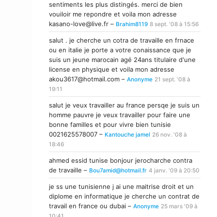
sentiments les plus distingés. merci de bien
vouiloir me repondre et voila mon adresse
kasano-love@live.fr
–
Brahim8119
8 sept. '08 à 15:56
salut . je cherche un cotra de travaille en frnace
ou en italie je porte a votre conaissance que je
suis un jeune marocain agé 24ans titulaire d'une
license en physique et voila mon adresse
akou3617@hotmail.com
–
Anonyme
21 sept. '08 à
19:11
salut je veux travailler au france persqe je suis un
homme pauvre je veux travailler pour faire une
bonne familles et pour vivre bien tunisie
0021625578007 –
Kantouche jamel
26 nov. '08 à
18:46
ahmed essid tunise bonjour jerocharche contra
de travaille –
Bou7amid@hotmail.fr
4 janv. '09 à 20:50
je ss une tunisienne j ai une maitrise droit et un
diplome en informatique je cherche un contrat de
travail en france ou dubai –
Anonyme
25 mars '09 à
10:41