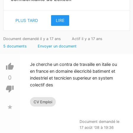
PLUS TARD
LIRE
Document demandé il y a 17 ans
Actif il y a 17 ans
5 documents
Envoyer un document
Je cherche un contra de travaille en italie ou
thumb_up
en france en domaine élecricité batiment et
0
indestriel et tecnicien superieur en system
colectif des
thumb_down
CV Emploi
star
Document demandé le
17 août '08 à 19:36