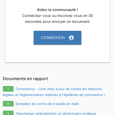
Aidez la communauté !
Connectez-vous ou inscrivez vous en 30
secondes pour envoyer un document.
account_circle
CONNEXION
Documents en rapport
Coronavirus - Liste mise à jour de toutes les mesures
1
légales et réglementaires relatives à l'épidémie de coronavirus /
covid-19 / sars-cov-2
Demadez de contra de travaille en italie
0
Telecharger gratuitement un dictionnaire juridique
1