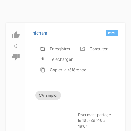
hicham
thumb_up
html
0
folder_open
Enregistrer
launch
Consulter
thumb_down
file_download
Télécharger
content_copy
Copier
la référence
CV Emploi
Document partagé
le 18 août '08 à
19:04