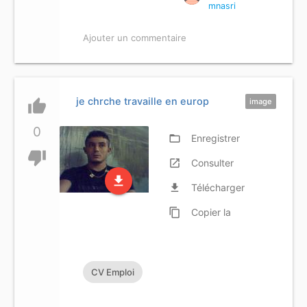
mnasri
Ajouter un commentaire
je chrche travaille en europ
thumb_up
image
0
folder_open
Enregistrer
thumb_down
launch
Consulter
file_download
file_download
Télécharger
content_copy
Copier
la
référence
CV Emploi