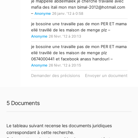
je mappelle abdelmalek je cherche travaille avec
mafia des itali mon msn
bimal-2012@hotmail.com
–
Anonyme
26 janv. '12 à 0:58
je bosoine une travaille pas de mon PER ET mama
ellé travillé de les maison de menge plz –
Anonyme
26 févr. '12 à 20:13
je bosoine une travaille pas de mon PER ET mama
ellé travillé de les maison de menge plz
0674000441 et facebook anass handouri –
Anonyme
26 févr. '12 à 20:15
Demander des précisions
Envoyer un document
5 Documents
Le tableau suivant recense les documents juridiques
correspondant à cette recherche.