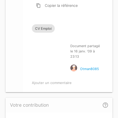
content_copy
Copier
la référence
CV Emploi
Document partagé
le 16 janv. '09 à
23:13
Otman8085
Ajouter un commentaire
help_outline
Votre contribution