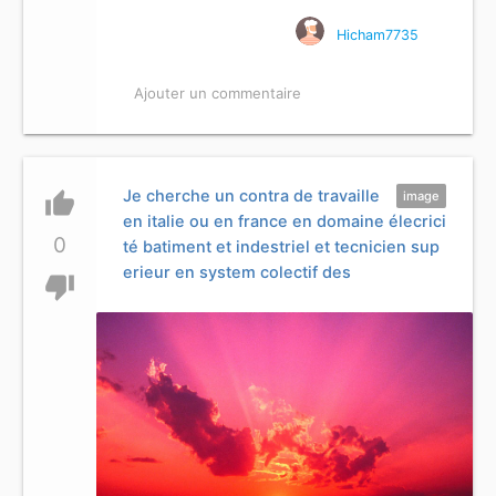
Hicham7735
Ajouter un commentaire
Je cherche un contra de travaille
thumb_up
image
en italie ou en france en domaine élecrici
0
té batiment et indestriel et tecnicien sup
erieur en system colectif des
thumb_down