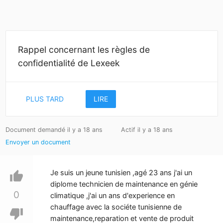
Rappel concernant les règles de
confidentialité de Lexeek
PLUS TARD
LIRE
Document demandé il y a 18 ans
Actif il y a 18 ans
Envoyer un document
Je suis un jeune tunisien ,agé 23 ans j'ai un
thumb_up
diplome technicien de maintenance en génie
0
climatique ,j'ai un ans d'experience en
chauffage avec la sociéte tunisienne de
thumb_down
maintenance,reparation et vente de produit