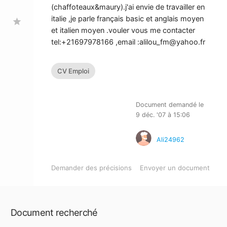
(chaffoteaux&maury).j'ai envie de travailler en
italie ,je parle français basic et anglais moyen
star
et italien moyen .vouler vous me contacter
tel:+21697978166 ,email :
alilou_fm@yahoo.fr
CV Emploi
Document demandé le
9 déc. '07 à 15:06
Ali24962
Demander des précisions
Envoyer un document
Document recherché